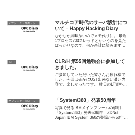
マルチコア時代のサーバ設計につ
オブジェクト指向・システム開発
いて – Happy Hacking Diary
なかなか興味深いのでメモ代りに。 最近
1プロセス700スレッドとかいうのを見た
ばっかりなので、何か余計に染みます。
マルチコア時代のサーバ設計について -
Happy Hacking Diary 700もスレッドがあ
ると、おそらく一生順番が...
CLR/H 第55回勉強会に参加して
.NET
きました。
ご参加していただいた皆さんお疲れ様で
した。今回は確かにUST出来ない濃い内
容で、楽しかったです。 昨日のLT資料を
公開しました。よろしかったら皆さんも
netduino触ってみてくださいね。ではま
たお会いしましょー。 Netduino Vie...
「System/360」発表50周年
オブジェクト指向・システム開発
写真で見るIBMメインフレームの黎明--
「System/360」発表50周年 - ZDNet
Japan.IBM System 360の登場から50年。
50年しかまだたってないのかという感じ
もする。S/360は初めて登場した真の汎用
電子計算...