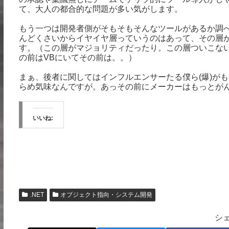
て、大人の都合的な問題が多い気がします。
もう一つは開発者側がそもそもそんなツールがあるか調
んどくさいからイヤイヤ層っていうのはあって、その層が
す。（この層がマジョリティだったり。この層ついこないだ
の前はVBにいてその前は。。）
まぁ、後者に関してはインフルエンサーたる僕ら(爆)が
らめ気味なんですが。あっその前にメーカーはもっとが
いいね:
.NET
オブジェクト指向・システム開発
シ