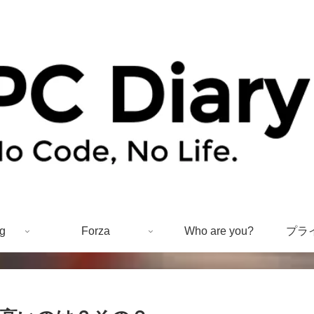
g
Forza
Who are you?
プラ