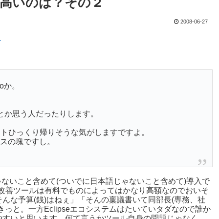
満足度が高いのは？その２
2008-06-27
？
ioか。
かなーとか思う人だったりします。
ケートひっくり帰りそうな気がしますですよ。
ストレスの塊ですし。
じゃないこと含めて(ついでに日本語じゃないこと含めて)導入で
改善ツールは有料でものによってはかなり高額なのでおいそ
んな予算(銭)はねぇ」「そんの稟議書いて同部長(専務、社
っと。一方Eclipseエコシステムはたいていタダなので誰か
やすいと思います。何て言うかツール自身の問題じゃなく