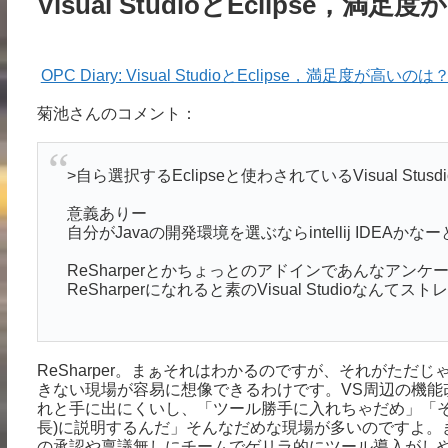
Visual StudioとEclipse，
OPC Diary: Visual StudioとEclipse，満足度が高いのは
菊池さんのコメント：
>自ら選択するEclipseと使わされているVisual Stusd
意義ありー
自分がJavaの開発環境を選ぶならintellij IDEA
ReSharperとかちょっとのアドインであんなアン
ReSharperになれると素のVisual Studioなんて
ReSharper。まぁそれはわかるのですが、それがただ
きない現場が容易に想像できるわけです。VS周辺の機能
れと手に出にくいし、「ツール勝手に入れちゃだめ」「そ
長)に説明するんだ」そんなだめな現場が多いのですよ。き
の承認や稟議無しにチームでゲリラ的にツール導入がし