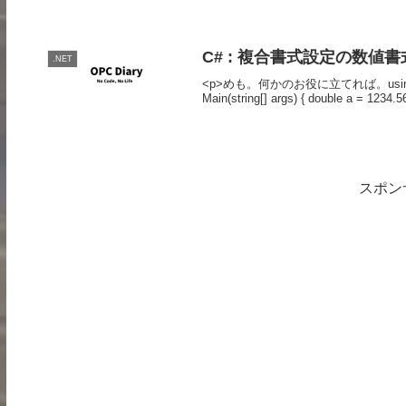
C# : 複合書式設定の数
.NET
<p>めも。何かのお役に立てれば。using System;
Main(string[] args) { double a = 1234.56
スポン