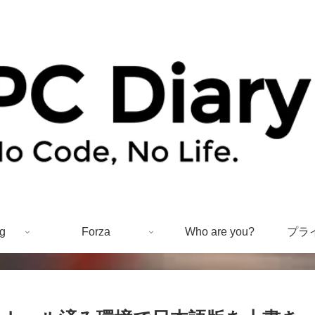
g
Forza
Who are you?
プラ