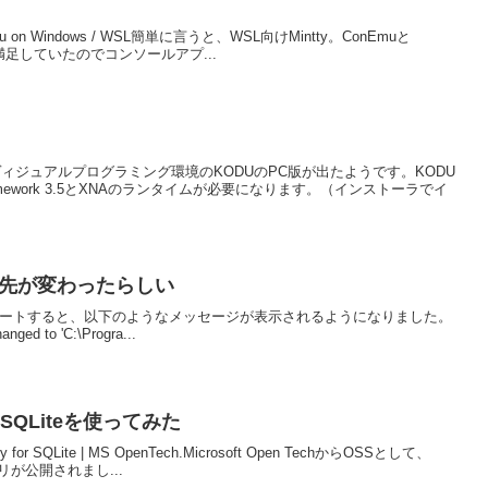
on Ubuntu on Windows / WSL簡単に言うと、WSL向けMintty。ConEmuと
ルに満足していたのでコンソールアプ...
けヴィジュアルプログラミング環境のKODUのPC版が出たようです。KODU
Framework 3.5とXNAのランタイムが必要になります。（インストーラでイ
ール先が変わったらしい
7)にアップデートすると、以下のようなメッセージが表示されるようになりました。
hanged to 'C:\Progra...
 for SQLiteを使ってみた
brary for SQLite | MS OpenTech.Microsoft Open TechからOSSとして、
リが公開されまし...