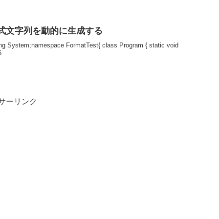
値書式文字列を動的に生成する
namespace FormatTest{ class Program { static void
...
サーリンク