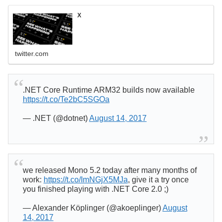
X
twitter.com
.NET Core Runtime ARM32 builds now available
https://t.co/Te2bC5SGOa
— .NET (@dotnet)
August 14, 2017
we released Mono 5.2 today after many months of
work:
https://t.co/ImNGjX5MJa
, give it a try once
you finished playing with .NET Core 2.0 ;)
— Alexander Köplinger (@akoeplinger)
August
14, 2017