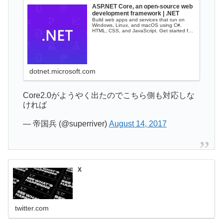
ASP.NET Core, an open-source web
development framework | .NET
Build web apps and services that run on
Windows, Linux, and macOS using C#,
HTML, CSS, and JavaScript. Get started for
f...
dotnet.microsoft.com
Core2.0がようやく出たのでこちら側も対応しな
ければ
— 帝国兵 (@superriver)
August 14, 2017
X
twitter.com