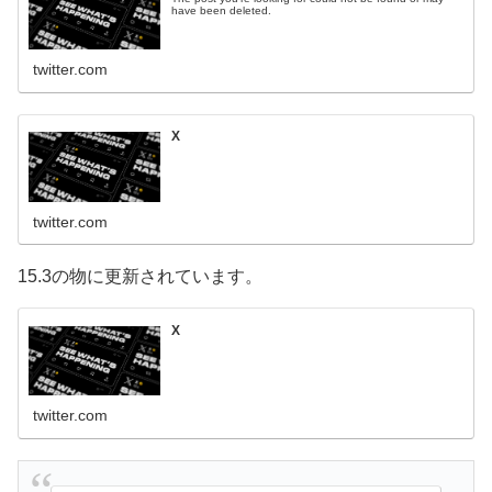
have been deleted.
twitter.com
X
twitter.com
15.3の物に更新されています。
X
twitter.com