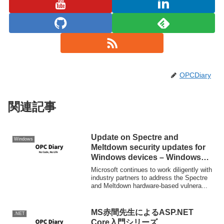
OPCDiary
関連記事
Update on Spectre and
Windows
Meltdown security updates for
Windows devices – Windows
Experience BlogWindows
Microsoft continues to work diligently with
Experience Blog
industry partners to address the Spectre
and Meltdown hardware-based vulnera...
MS赤間先生によるASP.NET
.NET
Core入門シリーズ