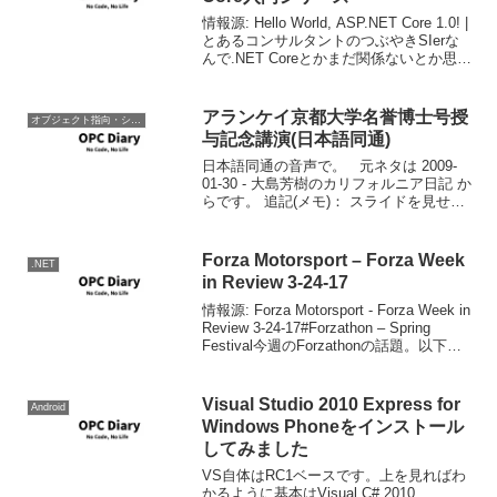
情報源: Hello World, ASP.NET Core 1.0! |
とあるコンサルタントのつぶやきSIerな
んで.NET Coreとかまだ関係ないとか思っ
ているあなた、ひたひたと奴らは迫って
きていますよ。「クラスプラットフォー
ム」は...
アランケイ京都大学名誉博士号授
オブジェクト指向・システム開発
与記念講演(日本語同通)
日本語同通の音声で。 元ネタは 2009-
01-30 - 大島芳樹のカリフォルニア日記 か
らです。 追記(メモ)： スライドを見せな
がら話しているのに、そのスライドが見
られないのは辛いな。 はしがき。 今のソ
フトウエアはエンパイアステー...
Forza Motorsport – Forza Week
.NET
in Review 3-24-17
情報源: Forza Motorsport - Forza Week in
Review 3-24-17#Forzathon – Spring
Festival今週のForzathonの話題。以下の
車ではスシロールの実績解除ができない
とのこ...
Visual Studio 2010 Express for
Android
Windows Phoneをインストール
してみました
VS自体はRC1ベースです。上を見ればわ
かるように基本はVisual C# 2010