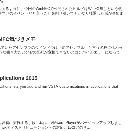
か。
にもあるように、今回のWinHECで公開されたビルドはWinFX無しという物
術者向けのイベントだと言うことを割り引いてもかなり後退した感が否めま
ta2 MFC気づきメモ
呼んでいたアセンブラのウインドウは「逆アセンブル」と言う名称に代わっ
以下のような書き方だとcharの配列が変換できないとコンパイルエラーになって
plications 2015
ications lets you add and run VSTA customizations in applications that
ンを最も容易に実行する手段 - Japan.VMware Playerがバージョンアップしまし
新Linuxディストリビューションへの対応、16コアのサ...