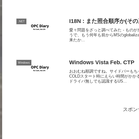
I18N : また照合順序か(その
.NET
愛々問題をざっと調べてみた - ものがたり
うで、もう何年も前からMSのglobal
来たか...
Windows Vista Feb. CTP
Windows
おおむね順調ですね。サイドバーもち
COLDスタート時にえらい時間がかかる
ドライバ無しでも認識するUS...
スポン