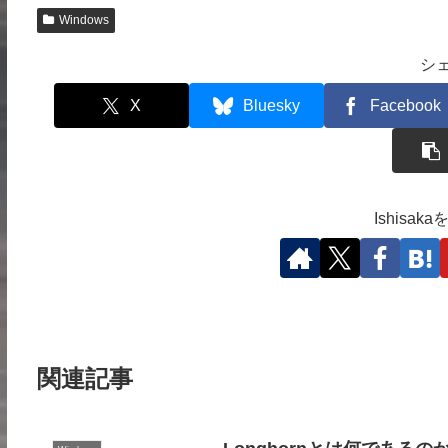
Windows
シ
X
Bluesky
Facebook
Ishisa
関連記事