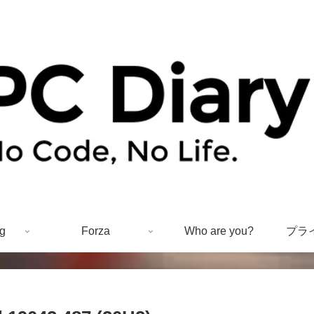
g
Forza
Who are you?
プラ