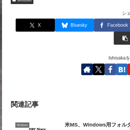
Windows
シ
X
Bluesky
Facebook
Ishisa
関連記事
米MS、Windows用フォルダ
Windows