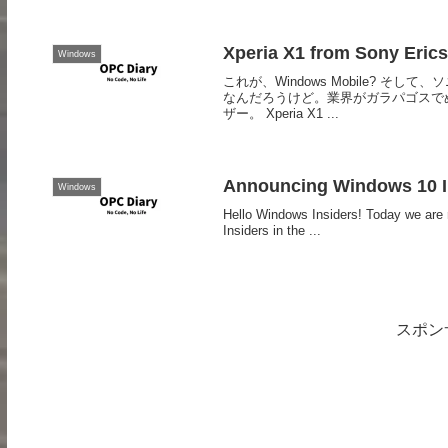
Xperia X1 from Sony Eric
Windows
これが、Windows Mobile? 
なんだろうけど。業界がガラパゴスで
ザー。 Xperia X1 ...
Announcing Windows 10 In
Windows
Hello Windows Insiders! Today we are 
Insiders in the ...
スポン