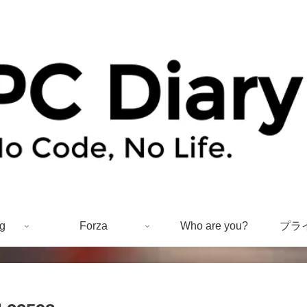
g
Forza
Who are you?
プラ