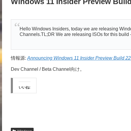
Windows 11 Insider Preview Buil
Hello Windows Insiders, today we are releasing Wind
Channels.TL;DR We are releasing ISOs for this build
情報源:
Announcing Windows 11 Insider Preview Build 22
Dev Channel / Beta Channel向け。
いいね: