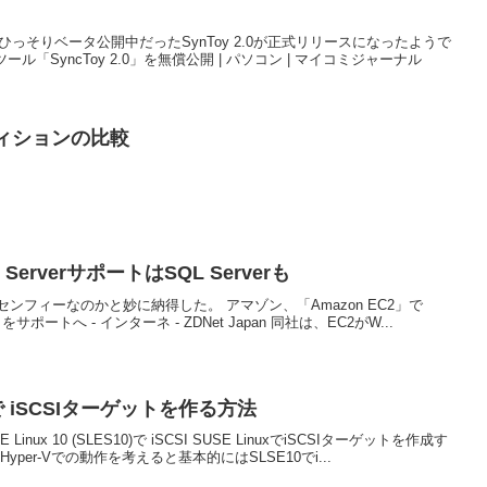
でひっそりベータ公開中だったSynToy 2.0が正式リリースになったようで
ール「SyncToy 2.0」を無償公開 | パソコン | マイコミジャーナル
各エディションの比較
 ServerサポートはSQL Serverも
ンフィーなのかと妙に納得した。 アマゾン、「Amazon EC2」で
er」をサポートへ - インターネ - ZDNet Japan 同社は、EC2がW...
10)で iSCSIターゲットを作る方法
nux 10 (SLES10)で iSCSI SUSE LinuxでiSCSIターゲットを作成す
er-Vでの動作を考えると基本的にはSLSE10でi...