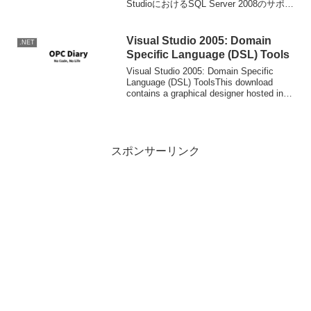
StudioにおけるSQL Server 2008のサポー
トについてい書いています。要約する
と、VS200...
Visual Studio 2005: Domain
.NET
Specific Language (DSL) Tools
Visual Studio 2005: Domain Specific
Language (DSL) ToolsThis download
contains a graphical designer hosted in
Visual Stu...
スポンサーリンク