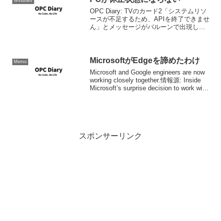
Windows
OPC Diary: TVのカード2「システムリソ
ースが不足するため、APIを終了できませ
ん」とメッセージがバルーンで出現し旧
状態に移行できないのは、結局Windows
XPのバグらしい。SP2で修正されている
はずなんだが、修正されていない...
MicrosoftがEdgeを諦めたわけ
Memo
Microsoft and Google engineers are now
working closely together.情報源: Inside
Microsoft’s surprise decision to work with
G...
スポンサーリンク