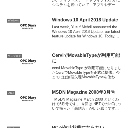
が、ソリッドステートドライブ (SSD) に
システムを置いていて、アプリやデータ
を別のドライブに保存している環境で、
Anniversary Update インストール後に
Windows 10 がフリーズ...
Windows 10 April 2018 Update
Windows
Last week, Yusuf Mehdi announced the
Windows 10 April 2018 Update, our latest
feature update for Windows 10. Today,
we’r...
CerviでMovableTypeが利用可能
ウェブログ
に
cervi MovableType が利用可能になりまし
たCerviでMovableTypeを正式に提供。今
までほぼ無理矢理MovableTypeを使わし
ていただいてきたわけですが、これで晴
れて解禁のはず。また、開発生産性が高
く、多くのビジ...
MSDN Magazine 2008年3月号
.NET
MSDN Magazine March 2008 というわ
けで3月号です。 今回は.NETでのIoCにつ
いて扱った「疎結合」がいい感じです。
デザインレイアウトが代わって、ちょっ
と読みにくくなったかも。
PCが休止状態にならない