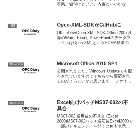
事業。値付けといい、内容といいかなり
本気度が高い。無料のBasicsでは30MBの
Webページスペース、5ユーザー分のメー
ルアドレス、独自ドメ...
Open-XML-SDKがGitHubに
.NET
OfficeDev/Open-XML-SDK.Office 2007以
降のWord, Excel, PowerPointのデータフ
ァイルはOpen XMLというECMA標準のフ
ァイルフォーマットが元になっていま
す。従ってこのOpen XML...
Microsoft Office 2010 SP1
Office/VBA
公開されました。Windows Updateでも配
布されていますのでそちらから適応され
るのがよろしいかと思います。 ファイル
でほしい方は以下のKBから入手すること
ができます。 Office 2010 SP1 リリース
についての技術的詳細
Excel向けパッチMS07-002の不
Office/VBA
具合
MS07-002 適用後の不具合 (Excel
2000)MS07-002パッチ適応後Excel2000で
一部のドキュメントを開くと何も表示さ
れないという不具合が出ていましたが、
これがExcel 2000固有の問題と確認され