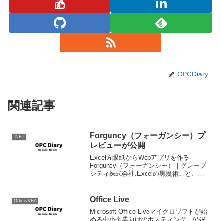
OPCDiary
関連記事
Forguncy（フォーガンシー）プ
.NET
レビューが公開
Excel方眼紙からWebアプリを作る
Forguncy（フォーガンシー）｜グレープ
シティ株式会社.Excelの黒魔術こと、フ
ォーガンシーがプレビュー公開となって
試してみることが出来るようになりまし
た。これって黒魔術とは言っても、ソフ
Office Live
Office/VBA
トウェア...
Microsoft Office Liveマイクロソフトが始
める中小企業向けのホスティング、ASP