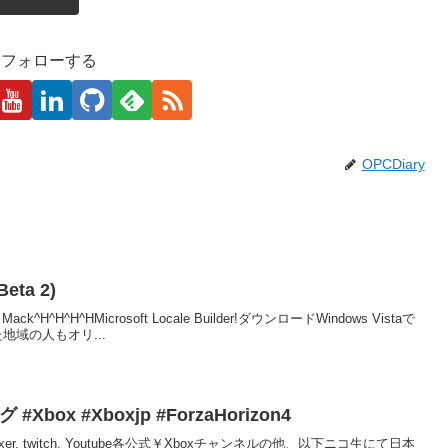
kaをフォローする
OPCDiary
Beta 2)
 the Mack^H^H^H^HMicrosoft Locale Builder!ダウンロードWindows Vistaで
域の人もオリ...
#Xbox #Xboxjp #ForzaHorizon4
er, twitch, Youtube各公式￥Xboxチャンネルの他、以下ニコ生にて日本