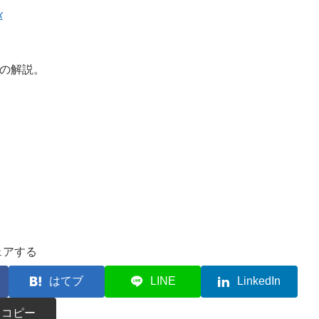
x
かの解説。
ェアする
はてブ
LINE
LinkedIn
コピー