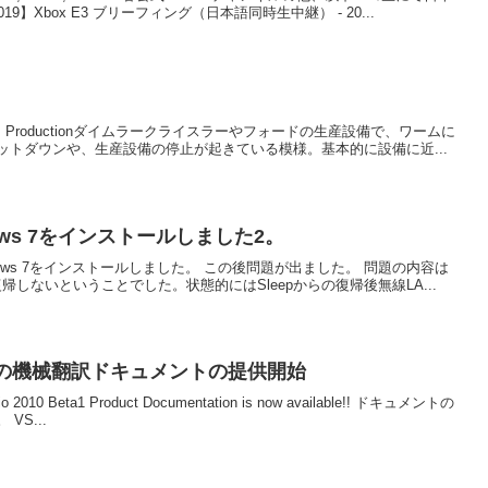
】Xbox E3 ブリーフィング（日本語同時生中継） - 20...
orm Stops Productionダイムラークライスラーやフォードの生産設備で、ワームに
トダウンや、生産設備の停止が起きている模様。基本的に設備に近...
ndows 7をインストールしました2。
30にWindows 7をインストールしました。 この後問題が出ました。 問題の内容は
復帰しないということでした。状態的にはSleepからの復帰後無線LA...
 Beta1 の機械翻訳ドキュメントの提供開始
tudio 2010 Beta1 Product Documentation is now available!! ドキュメントの
S...