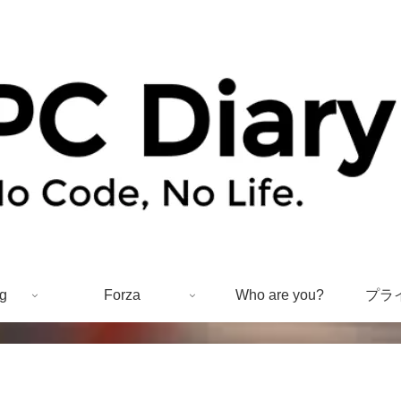
g
Forza
Who are you?
プラ