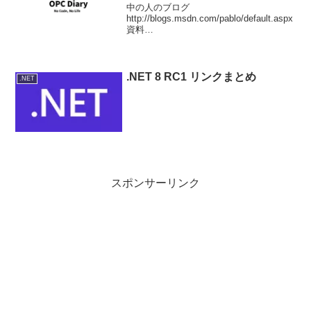
中の人のブログ
http://blogs.msdn.com/pablo/default.aspx
資料
http://astoria.mslivelabs.com/Overview.do
c
http://astoria.mslivelabs.com/UsingMicro
softCodenameAs
.NET 8 RC1 リンクまとめ
.NET
スポンサーリンク