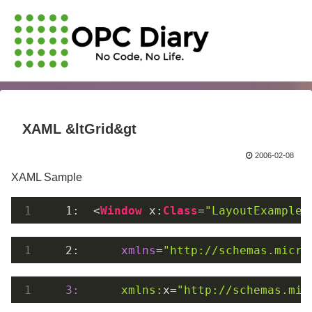
XAML &ltGrid&gt
2006-02-08
XAML Sample
   1:  
<
Window
x:
Class
=
"LayoutExamples
   2:  
xmlns
=
"http://schemas.micro
   3:
xmlns:
x
=
"http://schemas.mic