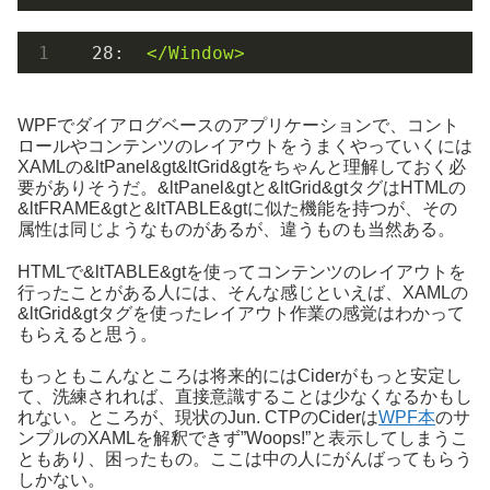
  28:  
</
Window
>
WPFでダイアログベースのアプリケーションで、コント
ロールやコンテンツのレイアウトをうまくやっていくには
XAMLの&ltPanel&gt&ltGrid&gtをちゃんと理解しておく必
要がありそうだ。&ltPanel&gtと&ltGrid&gtタグはHTMLの
&ltFRAME&gtと&ltTABLE&gtに似た機能を持つが、その
属性は同じようなものがあるが、違うものも当然ある。
HTMLで&ltTABLE&gtを使ってコンテンツのレイアウトを
行ったことがある人には、そんな感じといえば、XAMLの
&ltGrid&gtタグを使ったレイアウト作業の感覚はわかって
もらえると思う。
もっともこんなところは将来的にはCiderがもっと安定し
て、洗練されれば、直接意識することは少なくなるかもし
れない。ところが、現状のJun. CTPのCiderは
WPF本
のサ
ンプルのXAMLを解釈できず”Woops!”と表示してしまうこ
ともあり、困ったもの。ここは中の人にがんばってもらう
しかない。