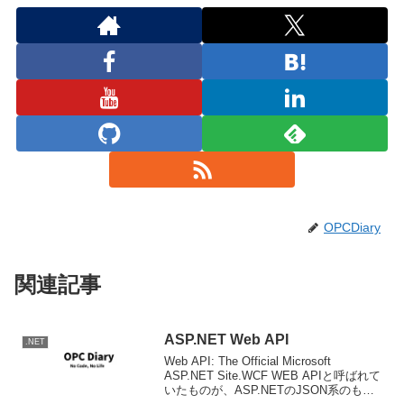
OPCDiary
関連記事
ASP.NET Web API
.NET
Web API: The Official Microsoft
ASP.NET Site.WCF WEB APIと呼ばれて
いたものが、ASP.NETのJSON系のもの