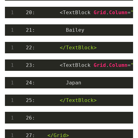
20
:  
<
TextBlock
Grid
.
Column
=
"0
21
:  
        Bailey
  22:  
</
TextBlock
>
23
:  
<
TextBlock
Grid
.
Column
=
"1
24
:  
        Japan
  25:  
</
TextBlock
>
26
:  
  27:  
</
Grid
>