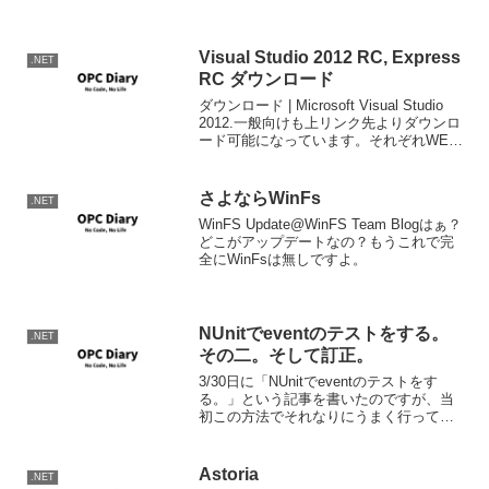
とかとマージされる形でASP.NET Web
APIになったようです。現在...
Visual Studio 2012 RC, Express
.NET
RC ダウンロード
ダウンロード | Microsoft Visual Studio
2012.一般向けも上リンク先よりダウンロ
ード可能になっています。それぞれWEB
インストーラーなので、認証Proxyなど無
く(爆発)、回線速度の速い環境でダウンロ
ード・インス...
さよならWinFs
.NET
WinFS Update@WinFS Team Blogはぁ？
どこがアップデートなの？もうこれで完
全にWinFsは無しですよ。
NUnitでeventのテストをする。
.NET
その二。そして訂正。
3/30日に「NUnitでeventのテストをす
る。」という記事を書いたのですが、当
初この方法でそれなりにうまく行ってい
たのですが、イベントをキックするメソ
ッドを呼び出してからそれなりに時間の
かかる処理ですと、当然イベントが呼び
Astoria
.NET
出される前に...