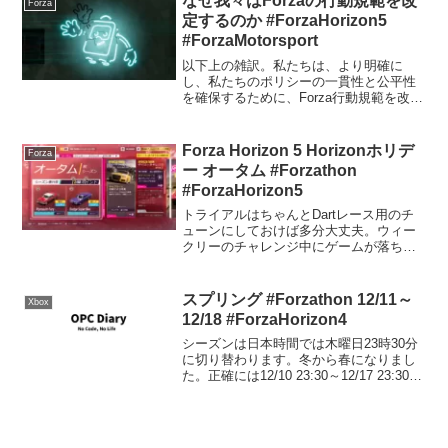
なぜ我々はForzaの行動規範を改
Forza
定するのか #ForzaHorizon5
#ForzaMotorsport
以下上の雑訳。私たちは、より明確に
し、私たちのポリシーの一貫性と公平性
を確保するために、Forza行動規範を改訂
しました。以下は、皆様に知っておいて
いただきたい変更点です。当社の「Forza
行動規範」（以前は「Forza施行ガイドラ
Forza Horizon 5 Horizonホリデ
Forza
イン」と...
ー オータム #Forzathon
#ForzaHorizon5
トライアルはちゃんとDartレース用のチ
ューンにしておけば多分大丈夫。ウィー
クリーのチャレンジ中にゲームが落ちて
ローカルのデータが壊れた。やる気を無
くす。車ノルマはクリア。PRスタントは
アドバイスいただいたとおりRIMACコン
スプリング #Forzathon 12/11～
Xbox
セプト2をオフ...
12/18 #ForzaHorizon4
シーズンは日本時間では木曜日23時30分
に切り替わります。冬から春になりまし
た。正確には12/10 23:30～12/17 23:30ま
で。シリーズリワード50% Horizon
Backstage Pass80％ 2013 Jeep Wr...