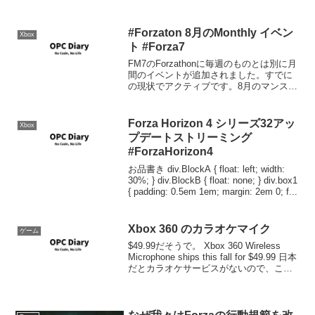
#Forzaton 8月のMonthly イベン
Xbox
ト #Forza7
FM7のForzathonに毎週のものとは別に月
間のイベントが追加されました。すでに
の現状でアクティブです。8月のマンスリ
ーレース10レースを完走して 300,000CR
を受領。クリアドライバーズカップチャ
レンジ中にクリア。学習期間任意のク...
Forza Horizon 4 シリーズ32アッ
Xbox
プデートストリーミング
#ForzaHorizon4
お品書き div.BlockA { float: left; width:
30%; } div.BlockB { float: none; } div.box1
{ padding: 0.5em 1em; margin: 2em 0; f...
Xbox 360 のカラオケマイク
ゲーム
$49.99だそうで。 Xbox 360 Wireless
Microphone ships this fall for $49.99 日本
だとカラオケサービスがないので、この
マイクも使い道なしって感じですが。。