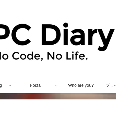
g
Forza
Who are you?
プラ