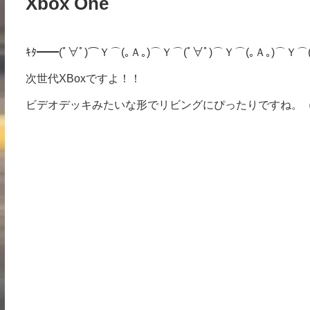
Xbox One
ｷﾀ━━(ﾟ∀ﾟ)⌒Ｙ⌒(｡Ａ｡)⌒Ｙ⌒(ﾟ∀ﾟ)⌒Ｙ⌒(｡Ａ｡)⌒Ｙ⌒(
次世代XBoxですよ！！
ビデオデッキみたいな形でリビングにぴったりですね。