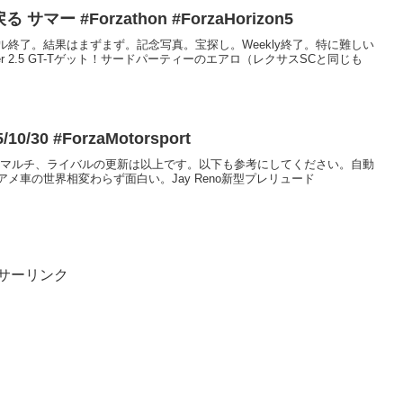
戻る サマー #Forzathon #ForzaHorizon5
終了。結果はまずまず。記念写真。宝探し。Weekly終了。特に難しい
oarer 2.5 GT-Tゲット！サードパーティーのエアロ（レクサスSCと同じも
/10/30 #ForzaMotorsport
木曜日。マルチ、ライバルの更新は以上です。以下も参考にしてください。自動
メ車の世界相変わらず面白い。Jay Reno新型プレリュード
サーリンク