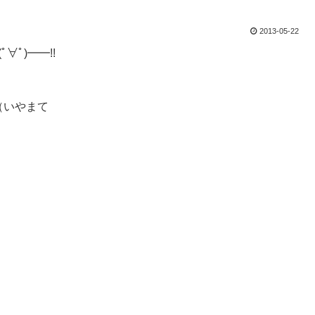
2013-05-22
ﾟ∀ﾟ)━━!!
（いやまて