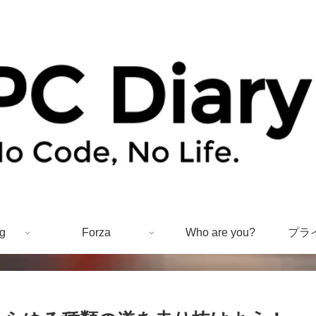
g
Forza
Who are you?
プラ