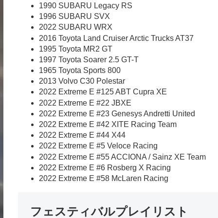
1990 SUBARU Legacy RS
1996 SUBARU SVX
2022 SUBARU WRX
2016 Toyota Land Cruiser Arctic Trucks AT37
1995 Toyota MR2 GT
1997 Toyota Soarer 2.5 GT-T
1965 Toyota Sports 800
2013 Volvo C30 Polestar
2022 Extreme E #125 ABT Cupra XE
2022 Extreme E #22 JBXE
2022 Extreme E #23 Genesys Andretti United
2022 Extreme E #42 XITE Racing Team
2022 Extreme E #44 X44
2022 Extreme E #5 Veloce Racing
2022 Extreme E #55 ACCIONA / Sainz XE Team
2022 Extreme E #6 Rosberg X Racing
2022 Extreme E #58 McLaren Racing
フェスティバルプレイリスト