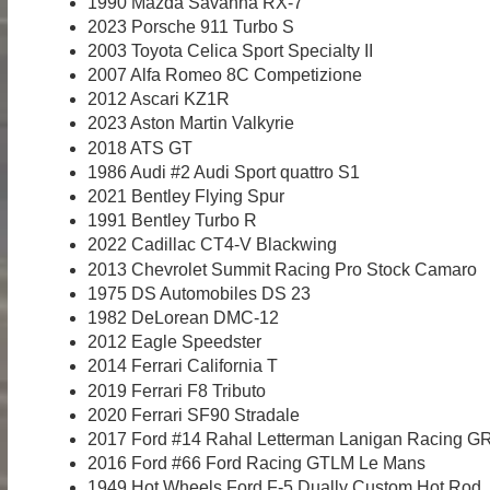
1990 Mazda Savanna RX-7
2023 Porsche 911 Turbo S
2003 Toyota Celica Sport Specialty II
2007 Alfa Romeo 8C Competizione
2012 Ascari KZ1R
2023 Aston Martin Valkyrie
2018 ATS GT
1986 Audi #2 Audi Sport quattro S1
2021 Bentley Flying Spur
1991 Bentley Turbo R
2022 Cadillac CT4-V Blackwing
2013 Chevrolet Summit Racing Pro Stock Camaro
1975 DS Automobiles DS 23
1982 DeLorean DMC-12
2012 Eagle Speedster
2014 Ferrari California T
2019 Ferrari F8 Tributo
2020 Ferrari SF90 Stradale
2017 Ford #14 Rahal Letterman Lanigan Racing G
2016 Ford #66 Ford Racing GTLM Le Mans
1949 Hot Wheels Ford F-5 Dually Custom Hot Rod