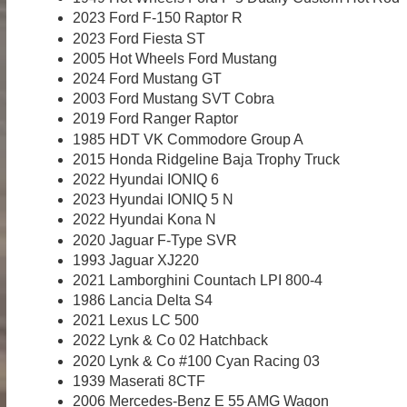
2023 Ford F-150 Raptor R
2023 Ford Fiesta ST
2005 Hot Wheels Ford Mustang
2024 Ford Mustang GT
2003 Ford Mustang SVT Cobra
2019 Ford Ranger Raptor
1985 HDT VK Commodore Group A
2015 Honda Ridgeline Baja Trophy Truck
2022 Hyundai IONIQ 6
2023 Hyundai IONIQ 5 N
2022 Hyundai Kona N
2020 Jaguar F-Type SVR
1993 Jaguar XJ220
2021 Lamborghini Countach LPI 800-4
1986 Lancia Delta S4
2021 Lexus LC 500
2022 Lynk & Co 02 Hatchback
2020 Lynk & Co #100 Cyan Racing 03
1939 Maserati 8CTF
2006 Mercedes-Benz E 55 AMG Wagon