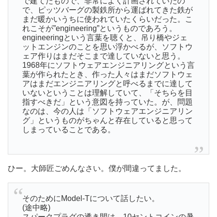
で建てたもので、非常によく計画されていたの
で、ピッツバーグの製鉄所から運ばれてきた鉄が
まだ暖かいうちに使われていたくらいだった。こ
れこそが”engineering”というものであろう。
engineeringという言葉を聴くと、吊り橋やジェ
ットエンジンのことを思い浮かべるが、ソフトウ
ェア作りはまだそこまで達していないと思う。
1968年にソフトウェアエンジニアリングという言
葉が作られたとき、作った人々はまだソフトウェ
アはまだエンジニアリングと呼べるまでに達して
いないということは理解していて、「そちらを目
指すべきだ」という意図を持っていた。が、問題
なのは、今の人は「ソフトウェアエンジニアリン
グ」というものがちゃんと存在していると思って
しまっていることである。
ひー。大師匠ごめんなさい。僕が間違ってました。
そのためにModel-Tについて話したい。
(途中略)
スパークプラグの透き間は、10セントコインの暑