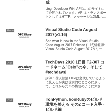
成
Lingr Developer Wiki APIはこのサイトに
て公開されています。APIはトランスポー
トとしてはHTTP、メッセージはXMLもし
くはPOJO（XMLが標準）。いわゆる
RESTアーキテクチャ
Visual Studio Code August
Memo
2017(v1.16)
See what is new in the Visual Studio
Code August 2017 Release (1.16)情報源:
Visual Studio Code August 2017リリース
ノートダウンロード
TechDays 2010 1日目 T2-307 コ
.NET
ードネーム”Oslo”の今、そして
#techdaysj
講師：長沢智治 Osloは交代しているよう
に見えるが実は現実的なところに戻っ
て、これから元々の構想のように大きく
なっていくのではないかという長沢さん
言葉が印象的でした。 では自分のtsuda
りのまとめです。 Room E #T2-307 #...
IronPython, IronRubyのビルド
.NET
環境を整える その2 コード入手・
ビルド編