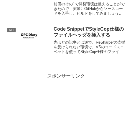
前回のその1で開発環境は整えることがで
きたので、実際にGitHubからソースコー
ドを入手し、ビルドをしてみましょう。
ソースコードの入手 まずはソースを落と
し、作業に使用するフォルダを作成し、
そのフォルダの右クリックでGit Bash
Code SnippetでStyleCop仕様の
.NET
He...
ファイルヘッダを挿入する
先ほどの記事とは逆で、ReSharperの支援
を受けられない環境で、VSのコードスニ
ペットを使ってStyleCop仕様のファイル
ヘッダを挿入する方法です。コードスニ
ペットの定義自体はEnrico Campidoglioさ
んがGistに公開し...
スポンサーリンク