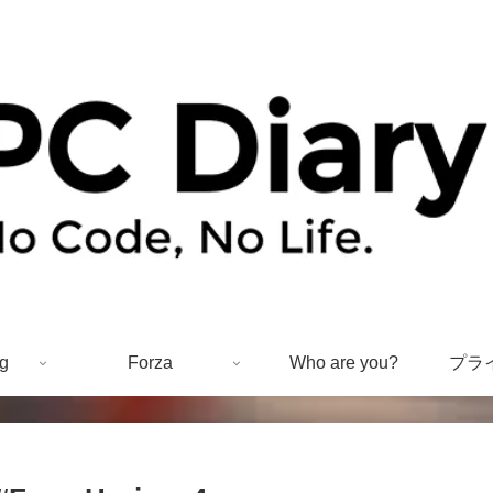
g
Forza
Who are you?
プラ