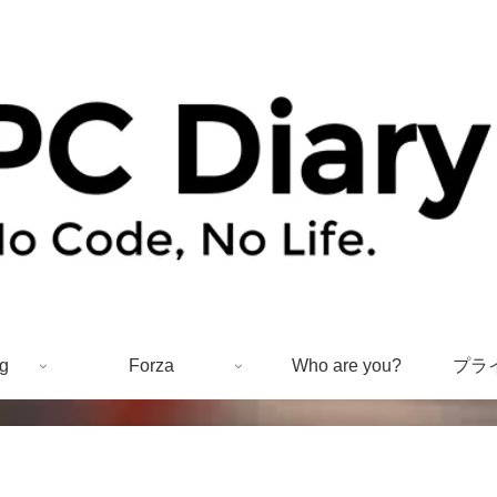
g
Forza
Who are you?
プラ