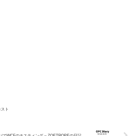
コスト
でWCFのホスティング – ZOETROPEの日記