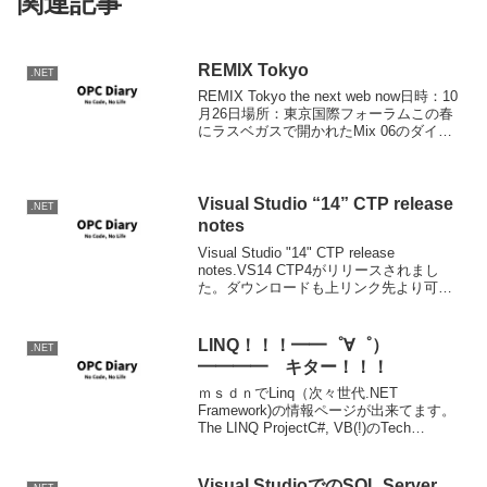
関連記事
REMIX Tokyo
.NET
REMIX Tokyo the next web now日時：10
月26日場所：東京国際フォーラムこの春
にラスベガスで開かれたMix 06のダイジ
ェスト版を日本で開くようだ。セッショ
ン数が全部で16セッションに減っている
のは残念だけど、より...
Visual Studio “14” CTP release
.NET
notes
Visual Studio "14" CTP release
notes.VS14 CTP4がリリースされまし
た。ダウンロードも上リンク先より可能
です。主なCTP3からの変更点ASP.NET
vNextプロジェクトのVS側パフォーマン
スアッ...
LINQ！！！━━゜∀゜）
.NET
━━━━ キター！！！
ｍｓｄｎでLinq（次々世代.NET
Framework)の情報ページが出来てます。
The LINQ ProjectC#, VB(!)のTech
Previewやら、サンプルやらドキュメント
やらが激しく公開されています。
Overview見ま...
Visual StudioでのSQL Server