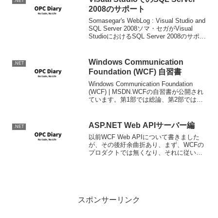
.NET
2008のサポート
Somasegar's WebLog : Visual Studio and
SQL Server 2008ソマ・セガがVisual
StudioにおけるSQL Server 2008のサポー
トについてい書いています。要約する
と、VS200...
Windows Communication
.NET
Foundation (WCF) 自習書
Windows Communication Foundation
(WCF) | MSDN.WCFの自習書が公開され
ています。第1部では総論、第2部では
WCFで基本的なC/Sのシステムを作って
みるサンプル作成、まだ公開されていな
い第3部では...
ASP.NET Web APIサーバー編
.NET
以前WCF Web APIについて書きました
が、その後紆余曲折あり、まず、WCFの
プロダクトでは無くなり、それに従い
WCFとしてホストされることは出来なく
なり、ASP.NET MVCによるホスト機能
に特化され、名前もASP.NET Web ...
スポンサーリンク