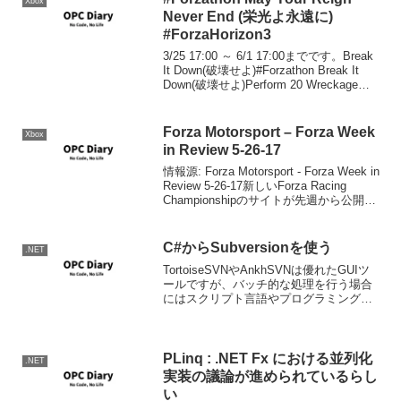
Xbox
Never End (栄光よ永遠に)
#ForzaHorizon3
3/25 17:00 ～ 6/1 17:00までです。Break
It Down(破壊せよ)#Forzathon Break It
Down(破壊せよ)Perform 20 Wreckage
Skills to earn 55,000 XP...
Forza Motorsport – Forza Week
Xbox
in Review 5-26-17
情報源: Forza Motorsport - Forza Week in
Review 5-26-17新しいForza Racing
Championshipのサイトが先週から公開さ
れています。ここでは各レースのリザル
ト、中継録画等を確認...
C#からSubversionを使う
.NET
TortoiseSVNやAnkhSVNは優れたGUIツ
ールですが、バッチ的な処理を行う場合
にはスクリプト言語やプログラミングコ
ードで処理できた方が便利な場合があり
ますよね。ということで、C# Advent
Calendat 2011 12/...
PLinq : .NET Fx における並列化
.NET
実装の議論が進められているらし
い