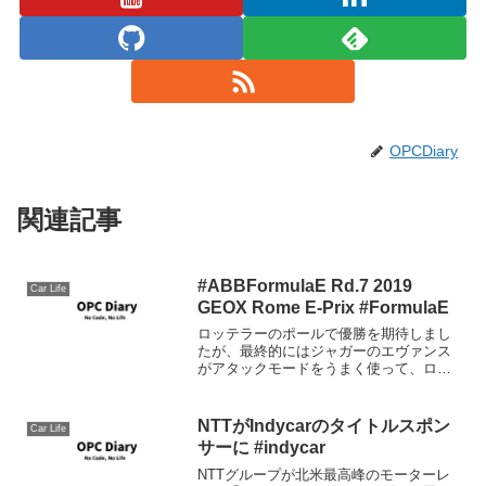
OPCDiary
関連記事
#ABBFormulaE Rd.7 2019
Car Life
GEOX Rome E-Prix #FormulaE
ロッテラーのポールで優勝を期待しまし
たが、最終的にはジャガーのエヴァンス
がアタックモードをうまく使って、ロッ
テラーを躱し首位になるとそのまま守り
切りました。優勝は初表彰台が、初優勝
となるジャガーのミッチ・エヴァンス、
NTTがIndycarのタイトルスポン
Car Life
驚くべき事にパナソニック...
サーに #indycar
NTTグループが北米最高峰のモーターレ