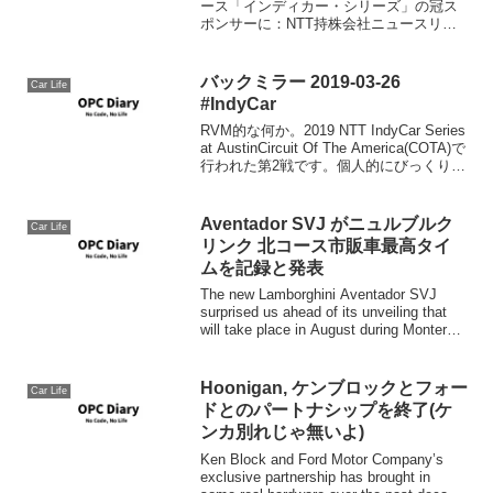
ース「インディカー・シリーズ」の冠ス
ポンサーに：NTT持株会社ニュースリリ
ース：NTT HOMEAddition of NTT as title
sponsor ushers in new era fo...
バックミラー 2019-03-26
Car Life
#IndyCar
RVM的な何か。2019 NTT IndyCar Series
at AustinCircuit Of The America(COTA)で
行われた第2戦です。個人的にびっくりし
たのは、COTAはアメリカGPも開かれ
る、F1規格のサーキット...
Aventador SVJ がニュルブルク
Car Life
リンク 北コース市販車最高タイ
ムを記録と発表
The new Lamborghini Aventador SVJ
surprised us ahead of its unveiling that
will take place in August during Monterey
Car...
Hoonigan, ケンブロックとフォー
Car Life
ドとのパートナシップを終了(ケ
ンカ別れじゃ無いよ)
Ken Block and Ford Motor Company’s
exclusive partnership has brought in