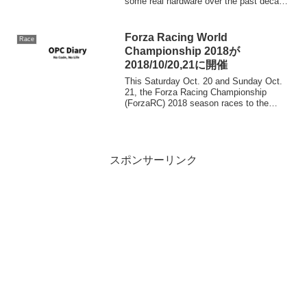
some real hardware over the past decade
in rally...
Forza Racing World
Race
Championship 2018が
2018/10/20,21に開催
This Saturday Oct. 20 and Sunday Oct.
21, the Forza Racing Championship
(ForzaRC) 2018 season races to the
finish line w...
スポンサーリンク