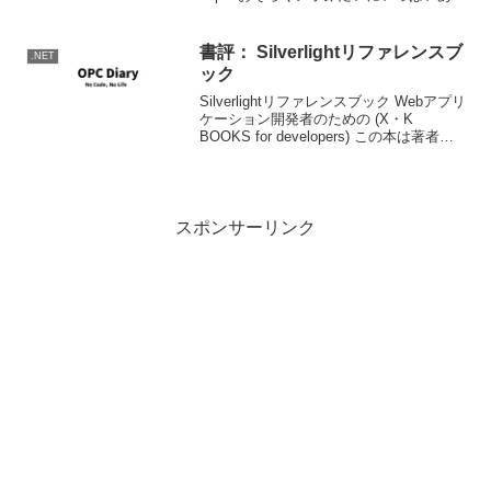
はずのグーグルのキャッシュを利用でき
るサービスのようです。ただ、ユーザー
が増えてしまうとグーグル自身がボト...
書評： Silverlightリファレンスブ
.NET
ック
Silverlightリファレンスブック Webアプリ
ケーション開発者のための (X・K
BOOKS for developers) この本は著者の
はじめにもあるように、Visual Studioや
Expression Blendの使い方に...
スポンサーリンク