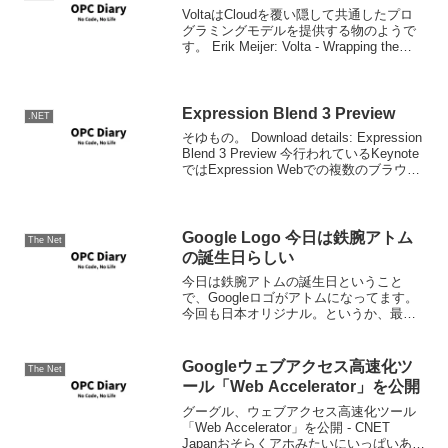
VoltaはCloudを覆い隠して共通したプロ
グラミングモデルを提供する物のようで
す。 Erik Meijer: Volta - Wrapping the
Cloud with .NET - Part 1 The NetのCloud
を.NE...
Expression Blend 3 Preview
.NET
そゆもの。 Download details: Expression
Blend 3 Preview 今行われているKeynote
ではExpression Webでの複数のブラウザ
を横断した形でのオーサリング機能の強
化がデモされていました。
Google Logo 今日は鉄腕アトム
The Net
の誕生日らしい
今日は鉄腕アトムの誕生日ということ
で、Googleロゴがアトムになってます。
今回も日本オリジナル。というか、最近
続くので、日本法人にロゴデザイナーさ
んがいるのかな。 ではアニメ1作目のオ
ープニングをどうぞ。
Googleウェブアクセス高速化ツ
The Net
ール「Web Accelerator」を公開
グーグル、ウェブアクセス高速化ツール
「Web Accelerator」を公開 - CNET
Japanおそらくアホみたいにいっぱいある