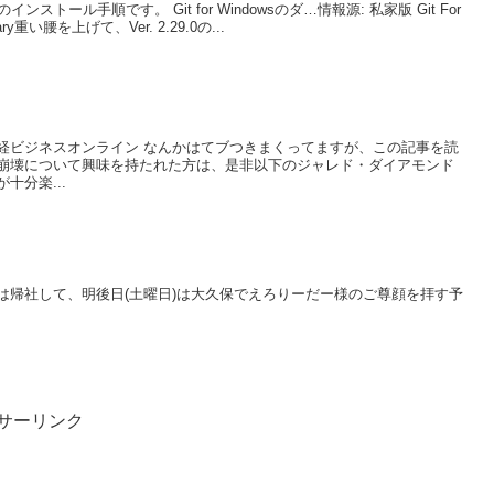
のインストール手順です。 Git for Windowsのダ…情報源: 私家版 Git For
y重い腰を上げて、Ver. 2.29.0の...
経ビジネスオンライン なんかはてブつきまくってますが、この記事を読
崩壊について興味を持たれた方は、是非以下のジャレド・ダイアモンド
十分楽...
は帰社して、明後日(土曜日)は大久保でえろりーだー様のご尊顔を拝す予
サーリンク