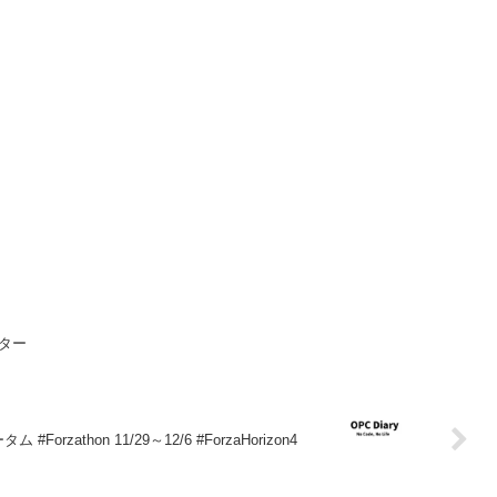
ター
ム #Forzathon 11/29～12/6 #ForzaHorizon4