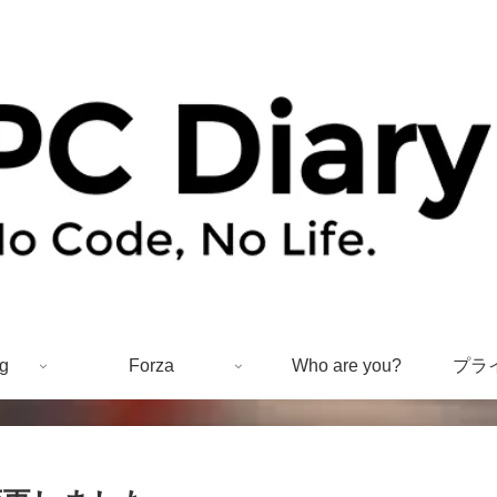
g
Forza
Who are you?
プラ