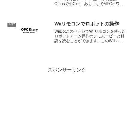
OrcasでのC++。あちこちでMFCオワタ
と吹いている私ですが、Orcasでは機能強
化されるようです。また、やっと
C++/CLRでS...
Wiiリモコンでロボットの操作
.NET
WiiBotこのページでWiiリモコンを使った
ロボットアーム操作のデモムービーと解
説を読むことができます。このWiibotの
コントロールは残念ながらRobtics Studio
ではありませんが、VB.NETを使用し
GrovePIEという、W...
スポンサーリンク