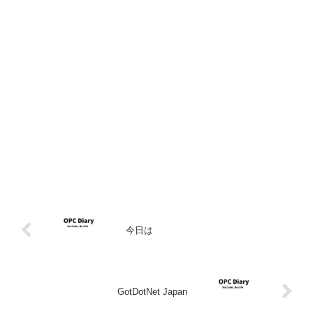
今日は
GotDotNet Japan