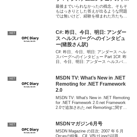
リアパスを考える
最後までいられなかったの残念。そもそ
もはっきりとした答えが出るような問題
では無いけど、経験を積まれた方たちの
お話は参考になった。ブログを書くなら
BlogWrite
C#: 昨日、今日、明日: アンダー
.NET
ス ヘルスバーグへのインタビュ
ー(猪股さん訳)
C#: 昨日、今日、明日: アンダース ヘル
スバーグへのインタビュー Part 1C#: 昨
日、今日、明日: アンダース ヘルスバー
グへのインタビュー Part 2先ずは猪股さ
んに感謝。言語設計者に対する、言語に
関するインタビューはすごく面...
MSDN TV: What’s New in .NET
.NET
Remoting for .NET Framework
2.0
MSDN TV: What's New in .NET Remoting
for .NET Framework 2.0.net Framework
2.0で追加された.net Remortingに関する
追加機能、IPCチャンネル、認証付きリ...
MSDNマガジン6月号
.NET
MSDN Magazine の目次: 2007 年 6 月
Orcasの特集。C#, VBはLinqの話題。