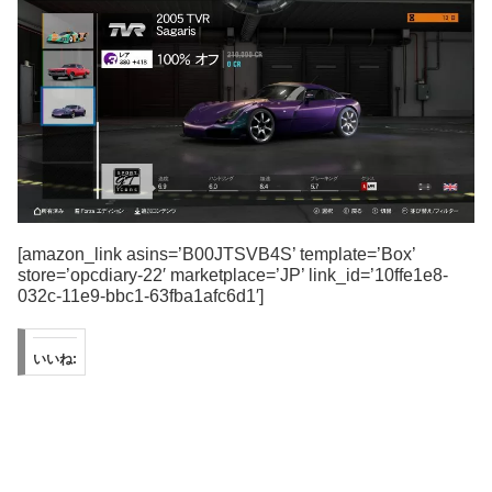
[amazon_link asins=’B00JTSVB4S’ template=’Box’
store=’opcdiary-22′ marketplace=’JP’ link_id=’10ffe1e8-
032c-11e9-bbc1-63fba1afc6d1′]
いいね: