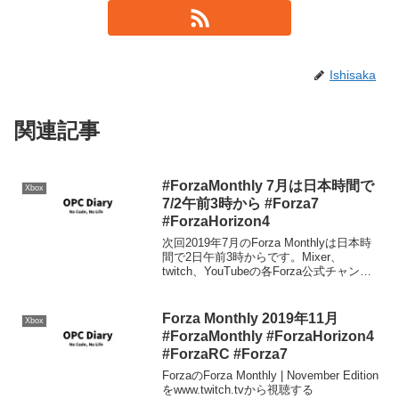
Ishisaka
関連記事
#ForzaMonthly 7月は日本時間で
Xbox
7/2午前3時から #Forza7
#ForzaHorizon4
次回2019年7月のForza Monthlyは日本時
間で2日午前3時からです。Mixer、
twitch、YouTubeの各Forza公式チャンネ
ルで放送されます。しかし、どう見て
も、写っているクルマが農耕用トラクタ
ーのレースチューンみたい...
Forza Monthly 2019年11月
Xbox
#ForzaMonthly #ForzaHorizon4
#ForzaRC #Forza7
ForzaのForza Monthly | November Edition
をwww.twitch.tvから視聴する