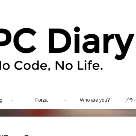
g
Forza
Who are you?
プラ