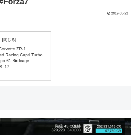
Forza7
2019-05-22
次
Corvette ZR-1
ed Racing Capri Turbo
ipo 61 Birdcage
S. 17