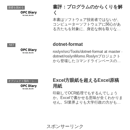
電力系統遠隔監視システム(SCADA)のよ
うな高信頼性、高負荷がかかるような場
書評：プログラムのからくりを解
基礎を固める
所でも実際...
く
本書はソフトウェア技術者ではないが、
コンピューターソフトウェアに関心があ
る方たちを対象に、身近な例を取りなが
ら、ノイマン式計算機の基本的な構造と
命令実行の仕組み、デジタルの基礎、デ
ータ構造、アルゴリズムについて図を多
dotnet-format
.NET
く用いながら簡潔に説明し...
roslyn/src/Tools/dotnet-format at master ·
dotnet/roslynMomo.Roslynプロジェクト
から登場したコマンドラインベースのソ
ースコードフォーマットツー
ル。.editorconfigで...
Excel方眼紙を超えるExcel原稿
オブジェクト指向・システム開発
用紙
印刷してOCR処理でもするんでしょう
か。Excelで書かせる意味が全くわかりま
せん。SI業界よりも大学行政の方がもっ
とやばいことがわかりました。（ぼうよ
み）先生達大変だなぁ。。。
スポンサーリンク