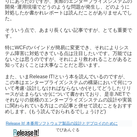
りにあったのですが、実際のエンタープライズシステムの
開発･運用現場でどうのような問題が発生し、どのように
対処したか書かれレポートは読んだことがありませんでし
た。
そういう点で、あまり長くない記事ですが、とても重要で
す。
特にWCFのバインドが簡易に変更でき、それによりシス
テム障害に対処できている点は注目したいです。万能では
ないとは思うのですが、それにより救われることがあると
知っておくことは大事なことだと思います。
また、いまRelease IT!という本を読んでいるのですが、
この本はエンタープライズシステムの構築において何につ
いて考慮･設計しなければならないか(そしてどうしたリリ
ースが止まらないか)について書かれており、是非.NETで
それなりの規模のエンタープライズシステムの設計や実装
に関わられている方はこの記事と併せて読むことをおすす
めします。(もう読んでおられるでしょうけど)
Release It! 本番用ソフトウェア製品の設計とデプロイのために
でびあんぐる