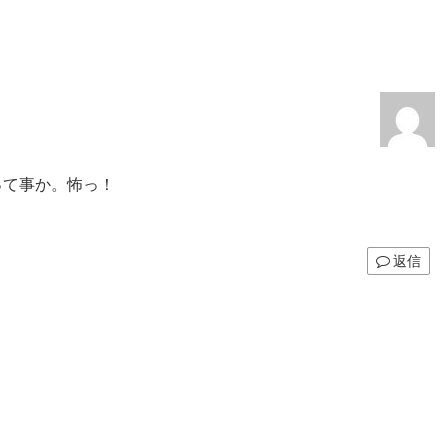
って事か。怖っ！
返信