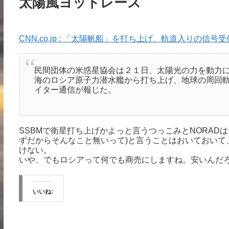
太陽風ヨットレース
CNN.co.jp : 「太陽帆船」を打ち上げ、軌道入りの信号受信
民間団体の米惑星協会は２１日、太陽光の力を動力
海のロシア原子力潜水艦から打ち上げ、地球の周回
イター通信が報じた。
SSBMで衛星打ち上げかよっと言うつっこみとNORAD
ずだからそんなこと無いって)と言うことはおいておいて
けない。
いや、でもロシアって何でも商売にしますね。安いんだ
いいね: