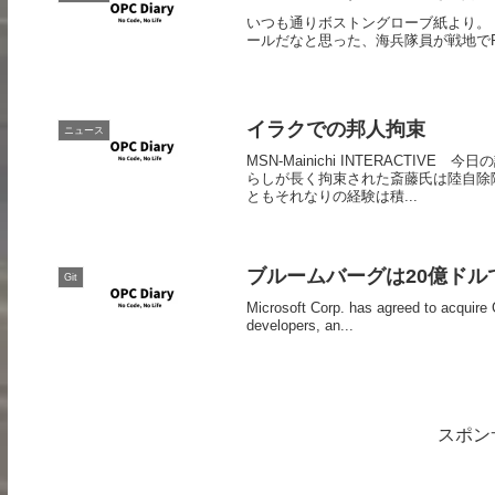
いつも通りボストングローブ紙より。 Afghanista
ールだなと思った、海兵隊員が戦地でR
イラクでの邦人拘束
ニュース
MSN-Mainichi INTERACT
らしが長く拘束された斎藤氏は陸自除
ともそれなりの経験は積...
ブルームバーグは20億ドルで
Git
Microsoft Corp. has agreed to acquire
developers, an...
スポン