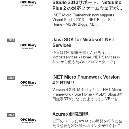
Studio 2013サポート、Netduino
Plus 2 の対応ファームウェアが公
開
.NET Micro Framework now supports
Visual Studio 2013 - .NET Blog - Site
Home - MSDN Blogs..NET
Microframework SDKがVS2013...
Java SDK for Microsoft .NET
.NET
Services
今日は何件記事を書くんだろう。。
jdotnetservices - Home .NET Servicesを
Javaから使うためのプロジェクトです。
なんとMetroベース。(まぁ考えてみれば
当たり前なんですけどね。。)
.NET Micro Framework Version
.NET
4.2 RTM !!
Version 4.2 RTM Today!! :-) - .NET Micro
Framework - Site Home - MSDN Blogs.昨
日無事RTMになったようです。VBerもこ
れで安心してレッツMicro Framewo...
Azureの開発環境
.NET
以下のページにAzureでの開発を行うに当
たり必要なSDK等へのリンクが張られて