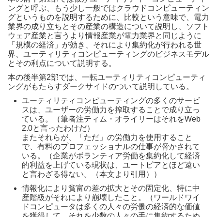
ングと呼ぶ、もう少し一般ではクラウドコンピューティン
グというものを説明するために、比較という意味で、電力
業界の成り立ちとその産業の構造について説明し、ソフト
ウェア産業と言うより情報産業が電力業界と同じように
「規模の経済」が効き、それにより集約化が行われる世
界、ユーティリティコンピューティングのビジネスモデル
とその利点について説明する。
本の後半第2部では、一転ユーティリティコンピューティ
ングがもたらすダークサイドのついて説明している。
ユーティリティコンピューティングの多くのサービ
スは、ユーザーの労働力を搾取することで成り立っ
ている。（筆者注ティム・オライリーはそれをWeb
2.0と言ったわけだ）
またそれらが、「ただ」の労働力を使用すること
で、有料のプロフェッショナルの仕事が脅かされて
いる。（企業がボランティア労働を集約化して経済
的利益を上げている現状は、ユートピアとほど遠い
と言わざる得ない。（本文より引用））
情報化により貧富の差の拡大とその固定化、特に中
産階級がそれにより崩壊したこと。（ワールドワイ
ドコンピュータは多くの人々の労働の経済的な価値
を獲得して、それを少数の人々の手に集約するため