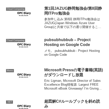
第1回JAZUG静岡勉強会/第8回静
Cloud Computing
岡ITPro勉強会
参加申し込み:第8回 静岡ITPro勉強会は
JAZUG(Japan Windows Azure User
Group)と共催で以下の通り開催すること
が決定しました。今回はマイクロソフト
のクラウドサービスであるWindows
Azureに関し...
pubsubhubbub – Project
Cloud Computing
Hosting on Google Code
メモ。 pubsubhubbub - Project Hosting
on Google Code
Microsoft Pressの電子書籍(英語)
Memo
がダウンロードし放題
Eric Ligman, Microsoft Director of Sales
Excellence Blog情報源: Largest FREE
Microsoft eBook Giveaway! I’m Giving
Away MILL...
超図解C#ルールブックを斜め読
.NET
み