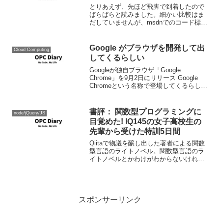
とりあえず、先ほど飛脚で到着したので
ぱらぱらと読みました。細かい比較はま
だしていませんが、msdnでのコード標準
とは大きく違っていないと思う。この本
自体は、表題通りコーディング標準と言
うよりはルールブックといった内容。私
Google がブラウザを開発して出
Cloud Computing
が題名をつけるなら、...
してくるらしい
Googleが独自ブラウザ「Google
Chrome」を9月2日にリリース Google
Chromeという名称で登場してくるらし
い。コンセプトはシンプル。 しかし、
Mozillaとの提携関係とか、Mozilla関係者
をGoogleは雇っ...
書評： 関数型プログラミングに
node/jQuery/JS
目覚めた! IQ145の女子高校生の
先輩から受けた特訓5日間
Qiitaで物議を醸し出した著者による関数
型言語のライトノベル。関数型言語のラ
イトノベルとかわけがわからないけれ
ど、そう呼ぶしかない。関数型言語界の
もしドラというか、数学ガールズという
か、そういう本です。IQの高い高ビーな
高二の女子高生に叱...
スポンサーリンク