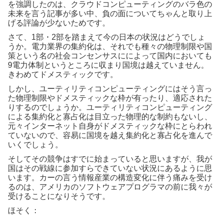
を強調したのは、クラウドコンピューティングのバラ色の
未来を言う記事が多い中、負の面についてちゃんと取り上
げる評論が少ないためです。
さて、1部・2部を踏まえて今の日本の状況はどうでしょ
うか。電力業界の集約化は、それでも種々の物理制限や国
策という名の社会コンセンサスにによって国内においても
9電力体制というところに収まり国境は越えていません。
きわめてドメスティックです。
しかし、ユーティリティコンピューティングにはそう言っ
た物理制限やドメスティックな枠が有ったり、適応された
りするのでしょうか。ユーティリティコンピューティング
による集約化と寡占化は目立った物理的な制約もないし、
元々インターネット自身がドメスティックな枠にとらわれ
ていないので、容易に国境を越え集約化と寡占化を進んで
いくでしょう。
そしてその競争はすでに始まっていると思いますが、我が
国はその戦線に参加すらできていない状況にあるように思
います。カーの言う情報産業の構造変化に伴う痛みを受け
るのは、アメリカのソフトウェアプログラマの前に我々が
受けることになりそうです。
ほそく：