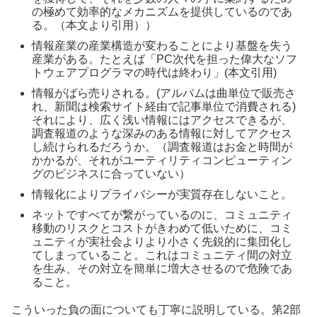
の極めて効率的なメカニズムを提供しているのであ
る。（本文より引用））
情報産業の産業構造が変わることにより基盤を失う
産業がある。たとえば「PC次代を担った偉大なソフ
トウェアプログラマの時代は終わり」(本文引用)
情報がばら売りされる。(アルバムは曲単位で販売さ
れ、新聞は検索サイト経由で記事単位で消費される)
それにより、広く浅い情報にはアクセスできるが、
調査報道のような深みのある情報に対してアクセス
し続けられるだろうか。（調査報道はお金と時間が
かかるが、それがユーティリティコンピューティン
グのビジネスに合っていない）
情報化によりプライバシーが実質存在しないこと。
ネットですべてが繋がっているのに、コミュニティ
移動のリスクとコストがきわめて低いために、コミ
ュニティが実社会よりより小さく先鋭的に集団化し
てしまっていること。これはコミュニティ間の対立
を生み、その対立を簡単に増大させるので危険であ
ること。
こういった負の面についても丁寧に説明している。第2部