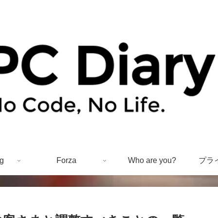
g
Forza
Who are you?
プラ