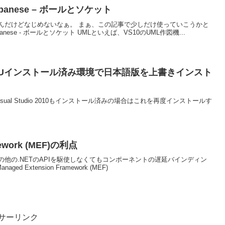
in Japanese – ボールとソケット
んだけどなじめないなぁ。 まぁ、この記事で少しだけ使っていこうかと
 in Japanese - ボールとソケット UMLといえば、VS10のUML作図機...
10で既ENUインストール済み環境で日本語版を上書きインスト
s RC2 for Visual Studio 2010もインストール済みの場合はこれを再度インストールす
mework (MEF)の利点
他の.NETのAPIを駆使しなくてもコンポーネントの遅延バインディン
ed Extension Framework (MEF)
サーリンク