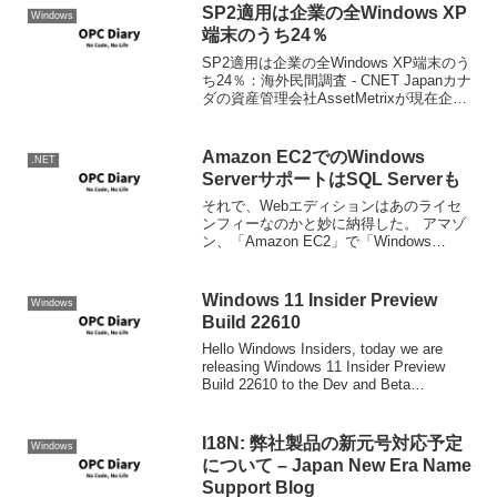
SP2適用は企業の全Windows XP
Windows
端末のうち24％
SP2適用は企業の全Windows XP端末のう
ち24％：海外民間調査 - CNET Japanカナ
ダの資産管理会社AssetMetrixが現在企業
で使用されている13万6000台のコンピュ
ータを対象に行った調査によると、
Windows X...
Amazon EC2でのWindows
.NET
ServerサポートはSQL Serverも
それで、Webエディションはあのライセ
ンフィーなのかと妙に納得した。 アマゾ
ン、「Amazon EC2」で「Windows
Server」と「SQL Server」をサポートへ
- インターネ - ZDNet Japan 同社は、EC2
がW...
Windows 11 Insider Preview
Windows
Build 22610
Hello Windows Insiders, today we are
releasing Windows 11 Insider Preview
Build 22610 to the Dev and Beta
Channels.TL;DR...
I18N: 弊社製品の新元号対応予定
Windows
について – Japan New Era Name
Support Blog