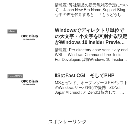
情報源: 弊社製品の新元号対応予定につい
て – Japan New Era Name Support Blog
心中の声を代弁すると、「もぅどうしよ
うもねぇだろこんなんじゃ。」ってこと
です。本当にもうどうしようもねぇよ。
Windowsでディレクトリ単位で
Memo
の大文字・小文字を区別する設定
がWindows 10 Insider Preview
に追加されています
情報源: Per-directory case sensitivity and
WSL – Windows Command Line Tools
For Developers以前Windows 10 Insider
Preview 1709...
IISのFast CGI そしてPHP
Linux/OSS
MSとゼンド、オープンソースPHPソフト
のWindowsサーバ対応で提携 - ZDNet
JapanMicrosoft と Zendは協力して、
Windows/IIS上でのPHPを高速にするべく
協力し、それを実現したようだ。その辺
はソマ・セ...
スポンサーリンク