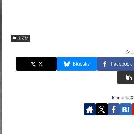
未分類
シ
X
Bluesky
Facebook
Ishisa