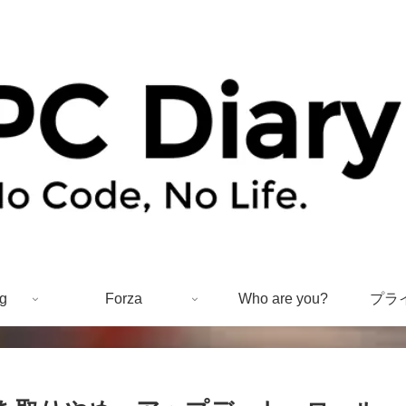
g
Forza
Who are you?
プラ