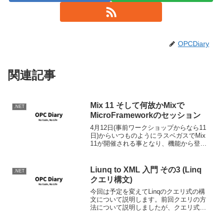
OPCDiary
関連記事
Mix 11 そして何故かMixで
.NET
MicroFrameworkのセッション
4月12日(事前ワークショップからなら11
日)からいつものようにラスベガスでMix
11が開催される事となり、機能から登録
可能となっています。また同時に予定さ
れているセッション概要の発表とそれへ
の投票が始まりました。巷ではSilverlig...
Liunq to XML 入門 その3 (Linq
.NET
クエリ構文)
今回は予定を変えてLinqのクエリ式の構
文について説明します。前回クエリの方
法について説明しましたが、クエリ式の
構文についての説明はしていなかったの