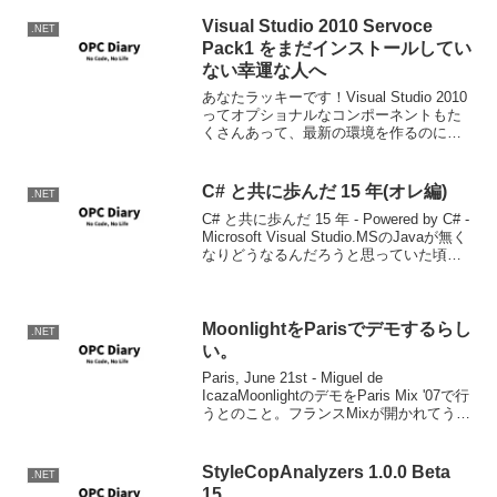
で、前回説明した基本的なクエリ式の構
文について説明します。基本的なクエリ
Visual Studio 2010 Servoce
.NET
Linqでの基本的な...
Pack1 をまだインストールしてい
ない幸運な人へ
あなたラッキーです！Visual Studio 2010
ってオプショナルなコンポーネントもた
くさんあって、最新の環境を作るのに何
入れればいいんだっけとか、あれなんか
忘れているみたいな感じになりますが、
そんなあなたにWeb Platform ...
C# と共に歩んだ 15 年(オレ編)
.NET
C# と共に歩んだ 15 年 - Powered by C# -
Microsoft Visual Studio.MSのJavaが無く
なりどうなるんだろうと思っていた頃に
C#というよりCOOLという開発コードネ
ームで最初に存在を知り、.NE...
MoonlightをParisでデモするらし
.NET
い。
Paris, June 21st - Miguel de
IcazaMoonlightのデモをParis Mix '07で行
うとのこと。フランスMixが開かれてうら
やましいですね。
StyleCopAnalyzers 1.0.0 Beta
.NET
15