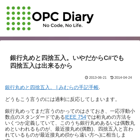
銀行丸めと四捨五入。いやだからC#でも
四捨五入は出来るから
2013-06-21
2014-04-24
銀行丸めと四捨五入。 | みむらの手記手帳
.
どうもこう言うのには過剰に反応してしまいます。
銀行丸めってまだ言うのかってのはさておき、一応浮動小
数点のスタンダードである
IEEE 754
では桁丸めの方法を
いくつか定義していて、このうち銀行丸めあるいは偶数丸
めといわれるものが、最近接丸め(偶数)、四捨五入と言わ
れているものが最近接丸め(0から遠い方へ)に相当しま