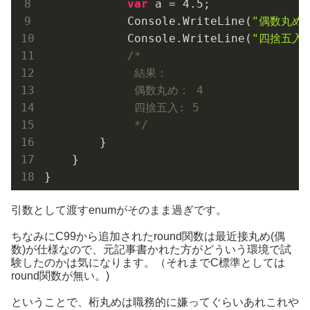
var
 a = 
4.5
;

            Console.WriteLine(
"偶数丸め：
            Console.WriteLine(
"四捨五入:
/*

             結果：

             偶数丸め： 4

             四捨五入: 5

             */
        }

    }

引数として渡すenumがそのまま過ぎです。
ちなみにC99から追加されたround関数は最近接丸め(偶
数)が仕様なので、元記事書かれた方がどういう環境で試
験したのかは気になります。（それまでC標準としては
round関数が無い。)
ということで、桁丸めは職務的に嫌ってぐらいあれこれや