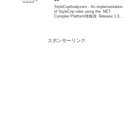
StyleCopAnalyzers - An implementation
of StyleCop rules using the .NET
Compiler Platform情報源: Release 1.0.0
Beta 15 · Dot...
スポンサーリンク