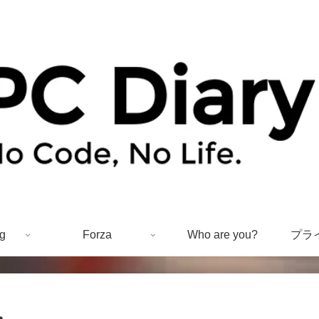
g
Forza
Who are you?
プラ