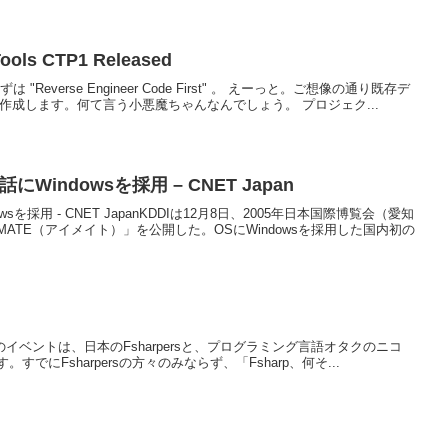
Tools CTP1 Released
everse Engineer Code First" 。 えーっと。ご想像の通り既存デ
コードを作成します。何て言う小悪魔ちゃんなんでしょう。 プロジェク...
Windowsを採用 – CNET Japan
sを採用 - CNET JapanKDDIは12月8日、2005年日本国際博覧会（愛知
TE（アイメイト）」を公開した。OSにWindowsを採用した国内初の
onnpass.このイベントは、日本のFsharpersと、プログラミング言語オタクのニコ
にFsharpersの方々のみならず、「Fsharp、何そ...