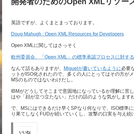
開発者のためのOpen XMLリソー
英語ですが、よくまとまっております。
Doug Mahugh : Open XML Resources for Developers
Open XMLに関してはさっそく
欧州委員会、「Open XML」の標準承認プロセスに対するマ
なんて話もありますが、
Miguelが書いているように
必要
ットがISO化されたので、多くの人にとってはその方が
MSのものではないわけだし。
IBMがどうしてそこまで意固地になっているか理解に苦
はや「顔が立つ立たない」だけの話のような気がします
で、MSにはできるだけ早くSPなり何なりで、ISO標準
り果てしなくFUDが続いていくし、攻撃の口実を与え続
いいね: