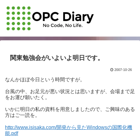
関東勉強会がいよいよ明日です。
2007-10-26
なんかほぼ今日という時間ですが。
台風の中、お足元が悪い状況とは思いますが、会場まで足
をお運び願いたく。
いかに明日の私の資料を用意しましたので、ご興味のある
方はご一読を。
http://www.isisaka.com/開発から見たWindowsの国際化機
能.pdf