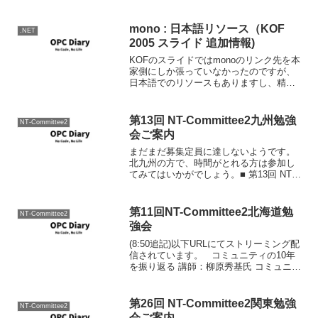
じになる。マイクロソフトはオフライン
のコミュニティに対して積極的にコミッ
トしていく。コミッ...
mono : 日本語リソース（KOF
.NET
2005 スライド 追加情報)
KOFのスライドではmonoのリンク先を本
家側にしか張っていなかったのですが、
日本語でのリソースもありますし、精力
的に翻訳も行われているので紹介してお
きます。
第13回 NT-Committee2九州勉強
NT-Committee2
会ご案内
まだまだ募集定員に達しないようです。
北九州の方で、時間がとれる方は参加し
てみてはいかがでしょう。■ 第13回 NT-
Committee2 九州勉強会 ■主催： NT-
Committee2テーマ： Vistaを企業で展開
するために必要なものW...
第11回NT-Committee2北海道勉
NT-Committee2
強会
(8:50追記)以下URLにてストリーミング配
信されています。 コミュニティの10年
を振り返る 講師：柳原秀基氏 コミュニテ
ィの分類 情報交換型 社交型 問題解決志
向 地縁 オンラインコミュニティ インタ
ーネットで連絡を取り合う 情報交...
第26回 NT-Committee2関東勉強
NT-Committee2
会ご案内