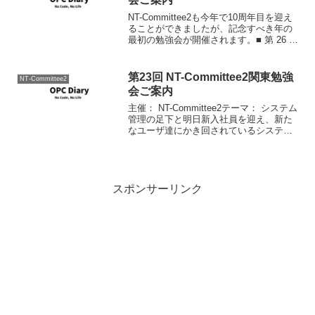
NT-Committee2も今年で10周年目を迎え
ることができましたが、記念すべき年の
最初の勉強会が開催されます。■ 第 26 回
NT-Committee2 関東勉強会 ■主催： NT-
Committee2テーマ： Windows Vis...
第23回 NT-Committee2関東勉強
NT-Committee2
会ご案内
主催： NT-Committee2テーマ： システム
管理の足下と明日新入社員を迎え、新た
なユーザ達にかき回されているシステム
管理者の方々も多いのではないでしょう
か？ もう一度エンドユーザの立場から
システム管理を見直してみませんか？ま
た、ふと...
スポンサーリンク