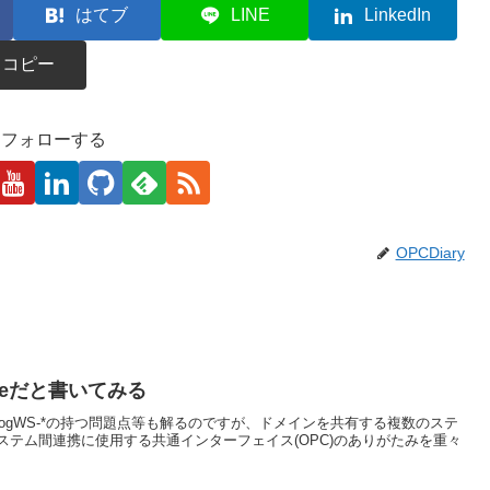
はてブ
LINE
LinkedIn
コピー
kaをフォローする
OPCDiary
iceだと書いてみる
池BlogWS-*の持つ問題点等も解るのですが、ドメインを共有する複数のステ
テム間連携に使用する共通インターフェイス(OPC)のありがたみを重々