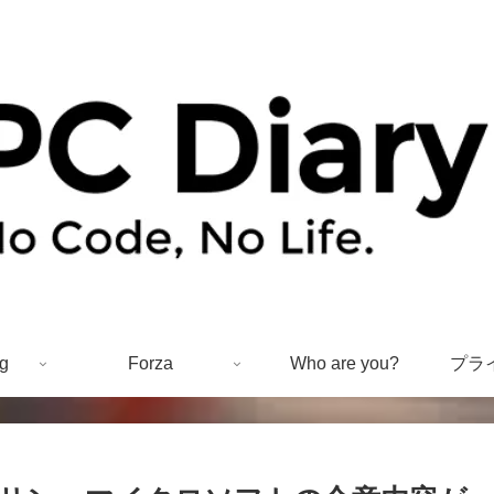
g
Forza
Who are you?
プラ