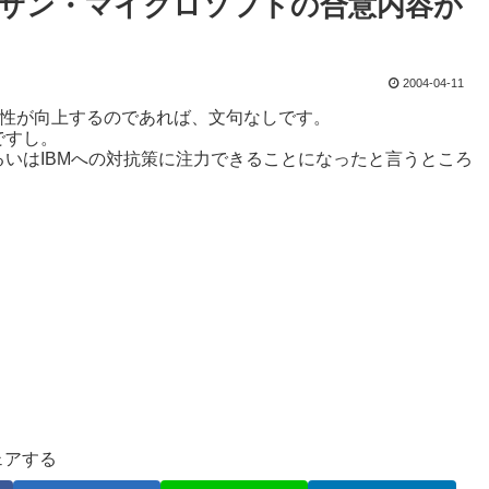
?–サン・マイクロソフトの合意内容が
2004-04-11
avaの相互運用性が向上するのであれば、文句なしです。
ですし。
いはIBMへの対抗策に注力できることになったと言うところ
ェアする