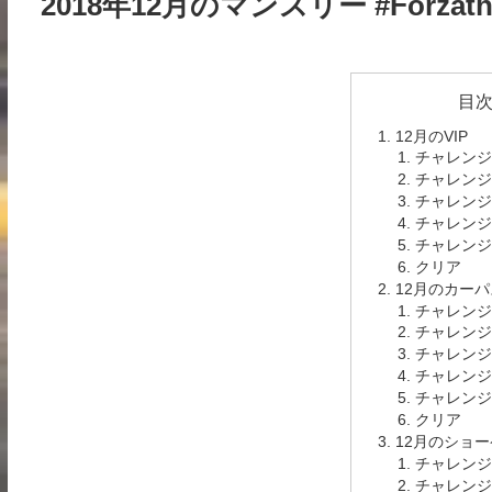
2018年12月のマンスリー #Forzatho
目
12月のVIP
チャレンジ
チャレンジ
チャレンジ
チャレンジ
チャレンジ
クリア
12月のカーパ
チャレンジ
チャレンジ
チャレンジ
チャレンジ
チャレンジ
クリア
12月のショ
チャレンジ
チャレンジ