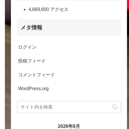
4,669,600 アクセス
メタ情報
ログイン
投稿フィード
コメントフィード
WordPress.org
2026年8月