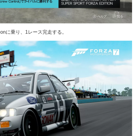
rza Editionに乗り、1レース完走する。