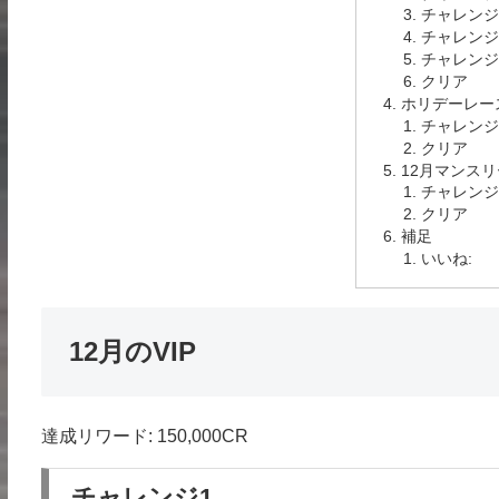
チャレンジ
チャレンジ
チャレンジ
クリア
ホリデーレー
チャレンジ
クリア
12月マンス
チャレンジ
クリア
補足
いいね:
12月のVIP
達成リワード: 150,000CR
チャレンジ1