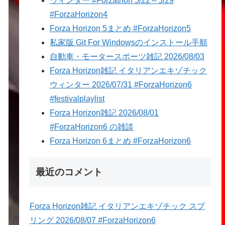
ウィンター #Forzathon 5/22～5/29
#ForzaHorizon4
Forza Horizon 5まとめ #ForzaHorizon5
私家版 Git For Windowsのインストール手順
自動車・モータースポーツ雑記 2026/08/03
Forza Horizon雑記 イタリアンエキゾチック
ウィンター 2026/07/31 #ForzaHorizon6
#festivalplaylist
Forza Horizon雑記 2026/08/01
#ForzaHorizon6 の雑談
Forza Horizon 6まとめ #ForzaHorizon6
最近のコメント
Forza Horizon雑記 イタリアンエキゾチック スプ
リング 2026/08/07 #ForzaHorizon6