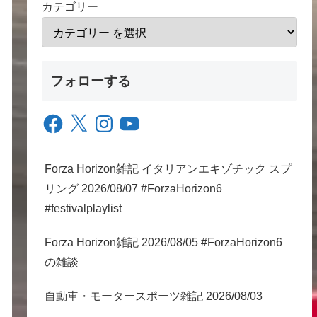
カテゴリー
フォローする
Facebook
X
Instagram
YouTube
Forza Horizon雑記 イタリアンエキゾチック スプ
リング 2026/08/07 #ForzaHorizon6
#festivalplaylist
Forza Horizon雑記 2026/08/05 #ForzaHorizon6
の雑談
自動車・モータースポーツ雑記 2026/08/03