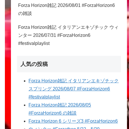
Forza Horizon雑記 2026/08/01 #ForzaHorizon6
の雑談
Forza Horizon雑記 イタリアンエキゾチック ウィ
ンター 2026/07/31 #ForzaHorizon6
#festivalplaylist
人気の投稿
Forza Horizon雑記 イタリアンエキゾチック
スプリング 2026/08/07 #ForzaHorizon6
#festivalplaylist
Forza Horizon雑記 2026/08/05
#ForzaHorizon6 の雑談
Forza Horizon 6 シリーズ3 #ForzaHorizon6