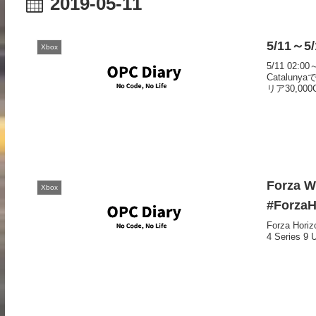
2019-05-11
5/11～5/
Xbox
5/11 02:
Catalun
リア30,000C
Forza W
Xbox
#ForzaH
Forza Ho
4 Series 