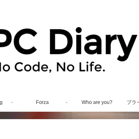
g
Forza
Who are you?
プラ