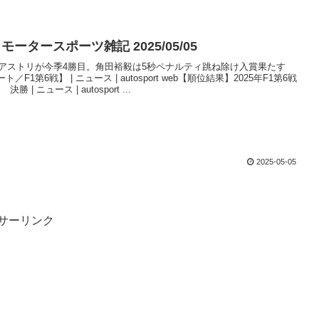
ータースポーツ雑記 2025/05/05
ピアストリが今季4勝目。角田裕毅は5秒ペナルティ跳ね除け入賞果たす
／F1第6戦】 | ニュース | autosport web【順位結果】2025年F1第6戦
勝 | ニュース | autosport ...
2025-05-05
サーリンク