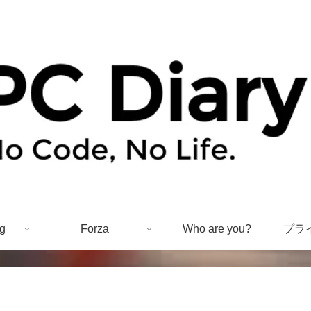
g
Forza
Who are you?
プラ