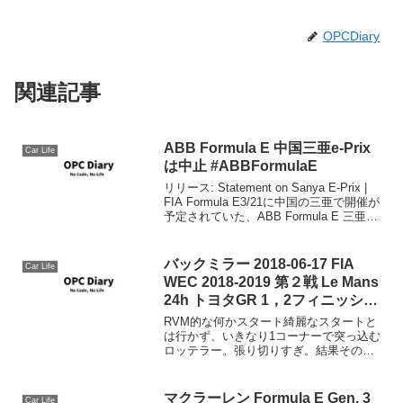
OPCDiary
関連記事
ABB Formula E 中国三亜e-Prix
Car Life
は中止 #ABBFormulaE
リリース: Statement on Sanya E-Prix |
FIA Formula E3/21に中国の三亜で開催が
予定されていた、ABB Formula E 三亜e-
Prixは関係者協議の上、中止となりまし
た。新型コロナウィルスによ...
バックミラー 2018-06-17 FIA
Car Life
WEC 2018-2019 第２戦 Le Mans
24h トヨタGR 1，2フィニッシ
ュ！ #wec #LeMans24h #wecjp
RVM的な何かスタート綺麗なスタートと
は行かず、いきなり1コーナーで突っ込む
ロッテラー。張り切りすぎ。結果その後
のトヨタの独走を許すことになります。
開始8時間の状況総合ではトヨタ7号車が1
位、8号車が2位でトップをスタートから
マクラーレン Formula E Gen. 3
Car Life