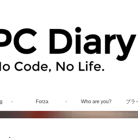
g
Forza
Who are you?
プラ