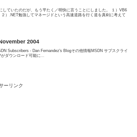
にしていたのだが、もう平たく／明快に言うことにしました。 １）VB6
 ２）.NET勉強してマネージドという高速道路を行く道を真剣に考えて
 November 2004
or MSDN Subscribers - Dan Fernandez's Blogその他情報MSDN サブスクライ
Pがダウンロード可能に...
サーリンク