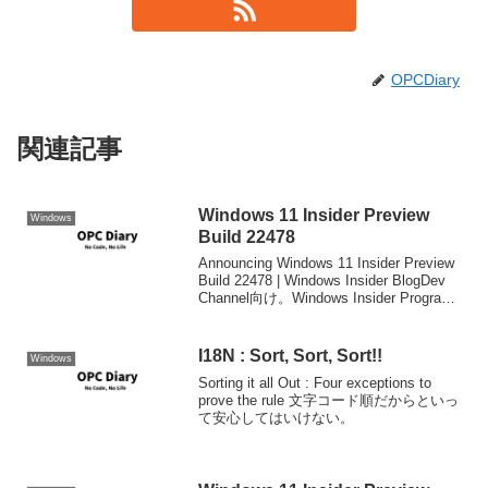
OPCDiary
関連記事
Windows 11 Insider Preview
Windows
Build 22478
Announcing Windows 11 Insider Preview
Build 22478 | Windows Insider BlogDev
Channel向け。Windows Insider Program
も7年経ったそうです。...
I18N : Sort, Sort, Sort!!
Windows
Sorting it all Out : Four exceptions to
prove the rule 文字コード順だからといっ
て安心してはいけない。