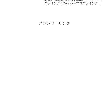
グラミング！Windowsプログラミングの
極意 発売： アスキーISBN： 978-4-7561-
5000-4 本体価格： 3,800円 発売日：
2007/0...
スポンサーリンク