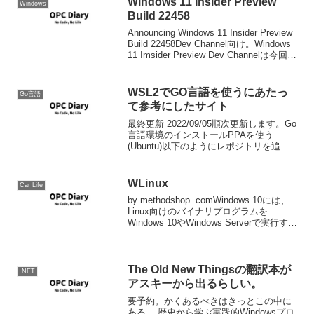
Windows 11 Insider Preview
Windows
Build 22458
Announcing Windows 11 Insider Preview
Build 22458Dev Channel向け。Windows
11 Imsider Preview Dev Channelは今回の
ビルドからTPM 2.0が必須...
WSL2でGO言語を使うにあたっ
Go言語
て参考にしたサイト
最終更新 2022/09/05順次更新します。Go
言語環境のインストールPPAを使う
(Ubuntu)以下のようにレポジトリを追加
し、apt-getコマンドでインストールアッ
プデートの管理を行います。sudo add-
apt-reposito...
WLinux
Car Life
by methodshop .comWindows 10には、
Linux向けのバイナリプログラムを
Windows 10やWindows Serverで実行する
互換レイヤー「Windows Sub情報源:
Windows 10での実行に最適化...
The Old New Thingsの翻訳本が
.NET
アスキーから出るらしい。
要予約。かくあるべきはきっとこの中に
ある。 歴史から学ぶ実践的Windowsプロ