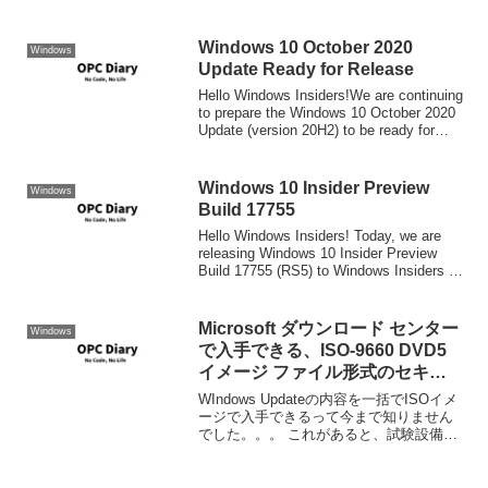
うちに起動もしなくなってしまうと言う
現象に悩まされていました。Windowsの
イベントログ(アプリケーション)で関連...
Windows 10 October 2020
Windows
Update Ready for Release
Hello Windows Insiders!We are continuing
to prepare the Windows 10 October 2020
Update (version 20H2) to be ready for
re...
Windows 10 Insider Preview
Windows
Build 17755
Hello Windows Insiders! Today, we are
releasing Windows 10 Insider Preview
Build 17755 (RS5) to Windows Insiders in
the ...
Microsoft ダウンロード センター
Windows
で入手できる、ISO-9660 DVD5
イメージ ファイル形式のセキュ
リティ更新プログラム
WIndows Updateの内容を一括でISOイメ
ージで入手できるって今まで知りません
でした。。。 これがあると、試験設備の
セットアップとかがすごく楽できそうで
す。 Microsoft ダウンロード センターで
入手できる、ISO-9660...