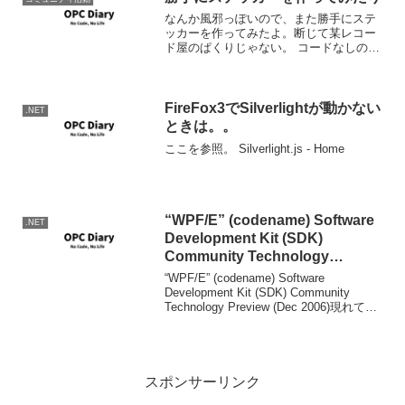
なんか風邪っぽいので、また勝手にステ
ッカーを作ってみたよ。断じて某レコー
ド屋のぱくりじゃない。 コードなしの人
生なんて。
FireFox3でSilverlightが動かない
.NET
ときは。。
ここを参照。 Silverlight.js - Home
“WPF/E” (codename) Software
.NET
Development Kit (SDK)
Community Technology
Preview (Dec 2006)
“WPF/E” (codename) Software
Development Kit (SDK) Community
Technology Preview (Dec 2006)現れては
消えていたWPF/Eのページの復活と、
SDK CTPの...
スポンサーリンク