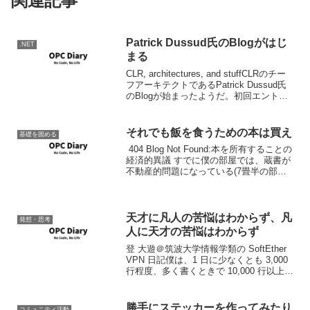
関連記事
Patrick Dussud氏のBlogがはじ
.NET
まる
CLR, architectures, and stuffCLRのチー
フアーキテクトであるPatrick Dussud氏
のBlogが始まったようだ。初回エントリ
ーはCLRの登場について。これを読むと
CLRがMS JVMのバージョンアップだ
っ...
それでも飯を食うための本は買え
基礎を固める
404 Blog Not Found:本を所有することの
経済的異議 すでに僕の部屋では、蔵書が
不動産的問題になっている(7畳半の部屋
だからね。)けど、それでも本は買わなく
てはならない。だからといって何でも買
っているわけではないのだけど。 ...
天才に凡人の苦悩はわからず、凡
発想・思考
人に天才の苦悩はわからず
登 大遊＠筑波大学情報学類の SoftEther
VPN 日記僕は、1 日に少なくとも 3,000
行程度、多く書くときで 10,000 行以上の
プログラムを書くことができる。その結
果、多い月で 10 万行 / 月くらいである。
なお、言語は...
勝手にステッカーを作ってみたり
コミュニティ活動