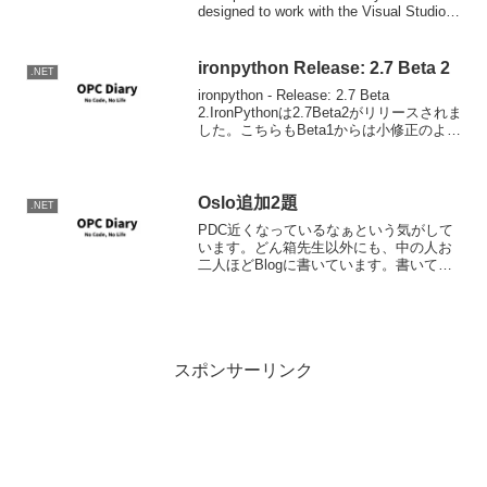
designed to work with the Visual Studio
2010 ...
ironpython Release: 2.7 Beta 2
.NET
ironpython - Release: 2.7 Beta
2.IronPythonは2.7Beta2がリリースされま
した。こちらもBeta1からは小修正のよう
です。
Oslo追加2題
.NET
PDC近くなっているなぁという気がして
います。どん箱先生以外にも、中の人お
二人ほどBlogに書いています。書いても
良いよ指令でもどっかから出たんでしょ
うかｗ What is Oslo? « Douglas Purdy
(Perm linkの...
スポンサーリンク