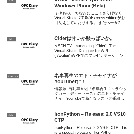
.NET
Windows Phone(Beta)
そゆもの。 ちなみにここでさりげなく
Visual Studio 2010のExpressEditionがお
目見えしていたりする。 まだベータ2何
ですが、もう一月ぐらいで正式リリース
になると思います。
Ciderは甘いか酸っぱいか。
.NET
MSDN TV: Introducing "Cider": The
Visual Studio Designer for WPF
("Avalon")WPFでのプレゼンテーションデ
ザインは、もしかして全部エクスプレッ
ションでやるにょ?って思...
名車再生のエド・チャイナが、
Car Life
YouTuberに！
情報源: 自動車番組『名車再生！クラシッ
クカー・ディーラーズ』のエド・チャイ
ナが、YouTubeで新たなレストア番組を
開始！ - Autoblog 日本版エド・チャイナ
氏がYoutuberになったｗBuilt By Manyと
言うカーレスト...
IronPython – Release: 2.0 VS10
.NET
CTP
IronPython - Release: 2.0 VS10 CTP This
is a special release of IronPython