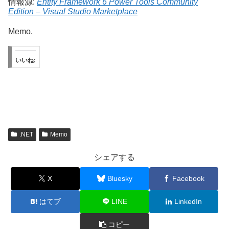
情報源:
Entity Framework 6 Power Tools Community
Edition – Visual Studio Marketplace
Memo.
いいね:
.NET
Memo
シェアする
X
Bluesky
Facebook
はてブ
LINE
LinkedIn
コピー