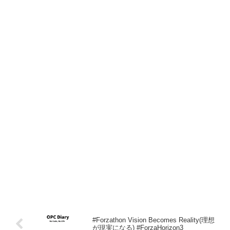
#Forzathon Vision Becomes Reality(理想
が現実になる) #ForzaHorizon3