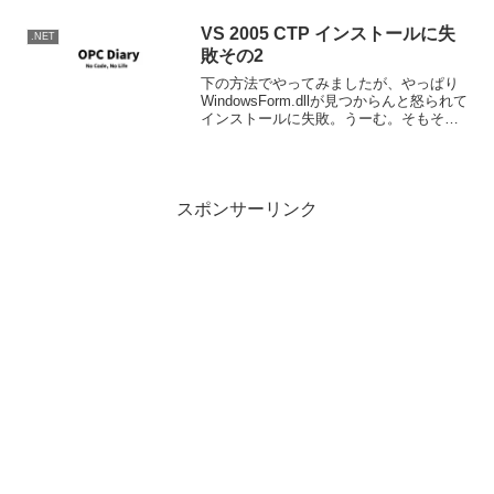
われ、どう解析されているかの論文発表
があったようです。...
VS 2005 CTP インストールに失
.NET
敗その2
下の方法でやってみましたが、やっぱり
WindowsForm.dllが見つからんと怒られて
インストールに失敗。うーむ。そもそも
イメージのダウソに失敗したかな？
スポンサーリンク