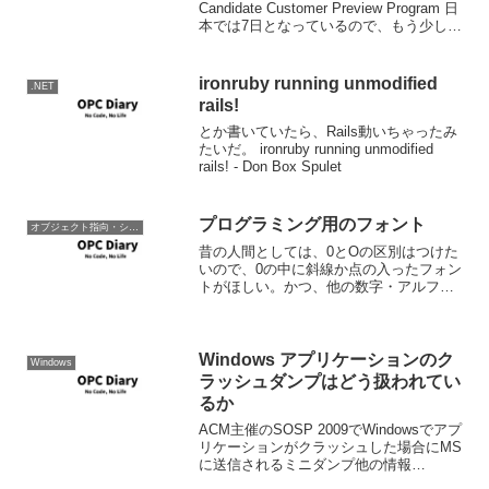
Candidate Customer Preview Program 日
本では7日となっているので、もう少しで
すね。 ただなんか下の方のSelect
languageの中にJapanes...
ironruby running unmodified
.NET
rails!
とか書いていたら、Rails動いちゃったみ
たいだ。 ironruby running unmodified
rails! - Don Box Spulet
プログラミング用のフォント
オブジェクト指向・システム開発
昔の人間としては、0とOの区別はつけた
いので、0の中に斜線か点の入ったフォン
トがほしい。かつ、他の数字・アルファ
ベットも固定ピッチで見やすいものがイ
イよね。意外に良かったのはマイクロソ
フトのConsolas Font Pack for Mi...
Windows アプリケーションのク
Windows
ラッシュダンプはどう扱われてい
るか
ACM主催のSOSP 2009でWindowsでアプ
リケーションがクラッシュした場合にMS
に送信されるミニダンプ他の情報
(WER:Windows Error Reporting)がどう扱