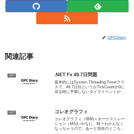
OPCDiary
関連記事
.NET Fx 49.7日問題
.NET
基本的にはSystem.Threading.Timerクラ
スで、49.7日目というかTickCountが0に
戻る時に予期しないタイマイベントが発
生するという現象です。
System.Timer.TimeｒやWindows.Formの
タイマーも...
コレオグラフィ
.NET
コレオグラフィ（IBM)＝オーケストレー
ション（MS)いやなに、時々わかんなく
なっちゃうので。あーと現在のところ実
現方法も違うようで。そのうち一連の