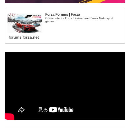
Forza Forums | Forza
Official site for Forza Horizon and Forza Motorsport
games
forums.forza.net