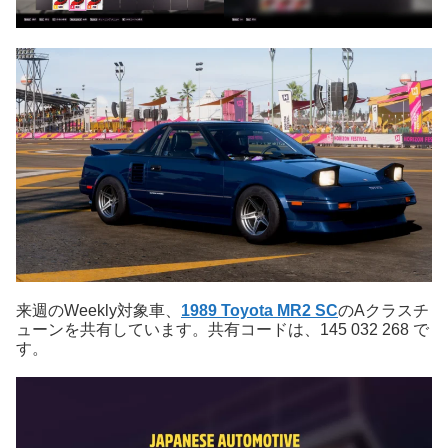
来週のWeekly対象車、
1989 Toyota MR2 SC
のAクラスチ
ューンを共有しています。共有コードは、145 032 268 で
す。