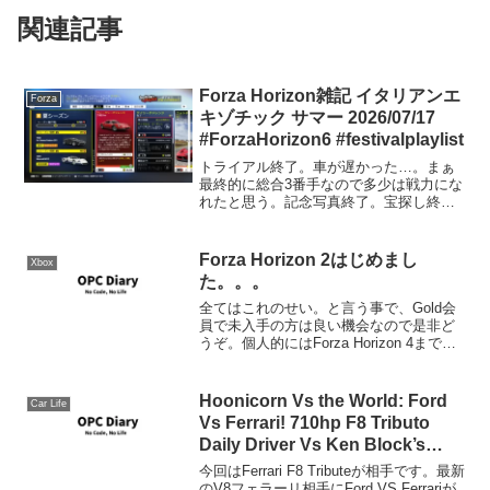
関連記事
Forza Horizon雑記 イタリアンエ
Forza
キゾチック サマー 2026/07/17
#ForzaHorizon6 #festivalplaylist
トライアル終了。車が遅かった…。まぁ
最終的に総合3番手なので多少は戦力にな
れたと思う。記念写真終了。宝探し終
了。宝の地図を持っているのに、今回は
場所がマップに表示されなかった。バグ
っすなー。ウィークリー終了。1969
Forza Horizon 2はじめまし
Xbox
Ferrari Din...
た。。。
全てはこれのせい。と言う事で、Gold会
員で未入手の方は良い機会なので是非ど
うぞ。個人的にはForza Horizon 4までの
間つなぎ(Forza7のアップデート次第って
事も)のつもりなんですが、いざはじめる
と割と真剣に。何気に10周年記...
Hoonicorn Vs the World: Ford
Car Life
Vs Ferrari! 710hp F8 Tributo
Daily Driver Vs Ken Block’s
Hoonicor #ForzaHorizon
今回はFerrari F8 Tributeが相手です。最新
のV8フェラーリ相手にFord VS Ferrariが