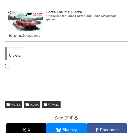
Forza Forums | Forza
Official site for Forza Horizon and Forza Motorsport
games
forums.forza.net
いいね:
読
み
込
み
中…
Forza
Xbox
ゲーム
シェアする
X
Bluesky
Facebook